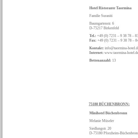
Hotel Ristorante Taormina
Familie Suraniti
Baumgartenstr. 6
D-75217 Birkenfeld
Tel.:
+49 (0) 7231 – 9 38 78 – 8
Fax:
+49 (0) 7231 – 9 38 78 – 8
Kontakt:
info@taormina-hotel.d
Internet:
www.taormina-hotel.d
Bettenanzahl:
13
75180 BÜCHENBRONN:
Minihotel Büchenbronn
Melanie Müseler
Siedlungstr. 20
D-75180 Pforzheim-Büchenbron