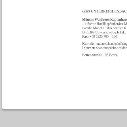
75399 UNTERREICHENBA
Mönchs Waldhotel Kapfenhar
– 4 Sterne HotelKapfenhardter
Familie MönchZu den Mühlen 6
D-75399 Unterreichenbach
Tel.:
Fax:
+49 7235 790 – 190
Kontakt:
unterreichenbach@ring
Internet:
www.moenchs-waldhot
Bettenanzahl:
105 Betten