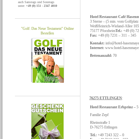
auch Samstags und Sonntags
unter:
+49 (0) 151 - 2347 4010
Hotel Restaurant Café Hasen
3 Sterne – (5 min. vom Golfplatz 
WeißHeinrich-Wieland-Allee 105
"Golf: Das Neue Testament" Online
75177 Pforzheim
Tel.:
+49 (0) 72
Bestellen
Fax:
+49 (0) 7231 – 311 – 345
Kontakt:
info@hotel-hasenmaye
Internet:
www.hotel-hasenmayer
Bettenanzahl:
70
76275 ETTLINGEN
:
Hotel Restaurant Erbprinz –
5
Familie Zepf
Rheinstraße 1
D-76275 Ettlingen
Tel.:
+49 7243 322 – 0