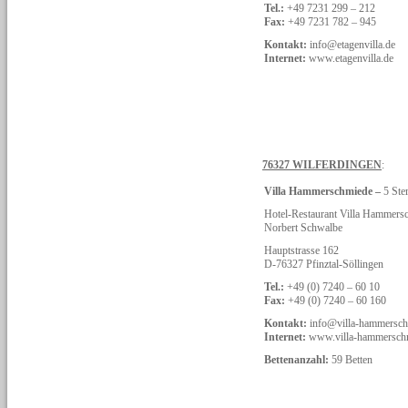
Tel.:
+49 7231 299 – 212
Fax:
+49 7231 782 – 945
Kontakt:
info@etagenvilla.de
Internet:
www.etagenvilla.de
76327 WILFERDINGEN
:
Villa Hammerschmiede –
5 Ste
Hotel-Restaurant Villa Hammer
Norbert Schwalbe
Hauptstrasse 162
D-76327 Pfinztal-Söllingen
Tel.:
+49 (0) 7240 – 60 10
Fax:
+49 (0) 7240 – 60 160
Kontakt:
info@villa-hammersch
Internet:
www.villa-hammersch
Bettenanzahl:
59 Betten