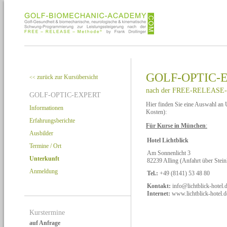
GOLF-OPTIC-
zurück zur Kursübersicht
<<
nach der FREE-RELEASE-
GOLF-OPTIC-EXPERT
Hier finden Sie eine Auswahl an 
Informationen
Kosten):
Erfahrungsberichte
Für Kurse in München
:
Ausbilder
Hotel Lichtblick
Termine / Ort
Am Sonnenlicht 3
Unterkunft
82239 Alling (Anfahrt über Stei
Anmeldung
Tel.:
+49 (8141) 53 48 80
Kontakt:
info@lichtblick-hotel.
Internet:
www.lichtblick-hotel.d
Kurstermine
auf Anfrage