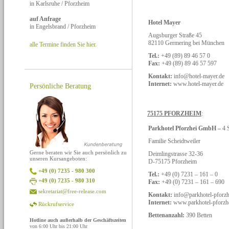
in Karlsruhe / Pforzheim
auf Anfrage
Hotel Mayer
in Engelsbrand / Pforzheim
Augsburger Straße 45
82110 Germering bei München
alle Termine finden Sie hier.
Tel.:
+49 (89) 89 46 57 0
Fax:
+49 (89) 89 46 57 597
Kontakt:
info@hotel-mayer.de
Internet:
www.hotel-mayer.de
Persönliche Beratung
75175 PFORZHEIM
:
Parkhotel Pforzhei GmbH –
4 
Familie Scheidtweiler
Gerne beraten wir Sie auch persönlich zu
Deimlingstrasse 32-36
unseren Kursangeboten:
D-75175 Pforzheim
+49 (0) 7235 - 980 300
Tel.:
+49 (0) 7231 – 161 – 0
+49 (0) 7235 - 980 310
Fax:
+49 (0) 7231 – 161 – 690
sekretariat@free-release.com
Kontakt:
info@parkhotel-pforz
Internet:
www.parkhotel-pforzh
Rückrufservice
Bettenanzahl:
390 Betten
Hotline auch außerhalb der Geschäftszeiten
von 6:00 Uhr bis 21:00 Uhr