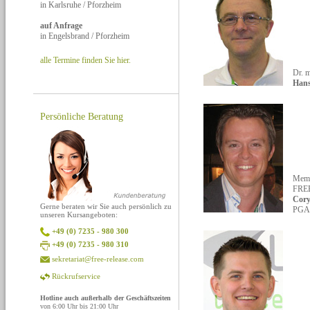
in Karlsruhe / Pforzheim
auf Anfrage
in Engelsbrand / Pforzheim
alle Termine finden Sie hier.
Dr. 
Hans
Persönliche Beratung
Memb
FRE
Cor
Gerne beraten wir Sie auch persönlich zu
PGA
unseren Kursangeboten:
+49 (0) 7235 - 980 300
+49 (0) 7235 - 980 310
sekretariat@free-release.com
Rückrufservice
Hotline auch außerhalb der Geschäftszeiten
von 6:00 Uhr bis 21:00 Uhr