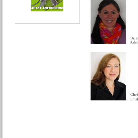
Dr. m
Sabi
Chri
Ernä