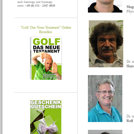
auch Samstags und Sonntags
unter:
+49 (0) 151 - 2347 4010
Mag
Phys
"Golf: Das Neue Testament" Online
Bestellen
Dr. 
Hans
Dr. m
Rolf