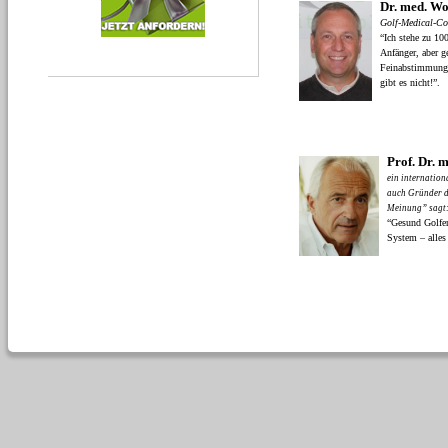
Dr. med. Wo
Golf-Medical-C
“Ich stehe zu 10
Anfänger, aber ge
Feinabstimmung 
gibt es nicht!”.
Prof. Dr. 
ein internation
auch Gründer d
Meinung” sagt
“Gesund Golf
System – alles 