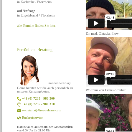
in Karlsruhe / Pforzheim
auf Anfrage
in Engelsbrand / Pforzheim
alle Termine finden Sie hier.
Dr. med. Oktavian Ilow
Persönliche Beratung
Gerne beraten wir Sie auch persönlich zu
Wolfram von Eichel-Streiber
unseren Kursangeboten:
+49 (0) 7235 - 980 300
+49 (0) 7235 - 980 310
sekretariat@free-release.com
Rückrufservice
Hotline auch außerhalb der Geschäftszeiten
von 6:00 Uhr bis 21:00 Uhr