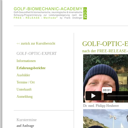
GOLF-OPTIC-
zurück zur Kursübersicht
<<
nach der FREE-RELEASE-
GOLF-OPTIC-EXPERT
Informationen
Erfahrungsberichte
Ausbilder
Termine / Ort
Unterkunft
Anmeldung
Dr. med. Philipp Heuberer
Kurstermine
auf Anfrage