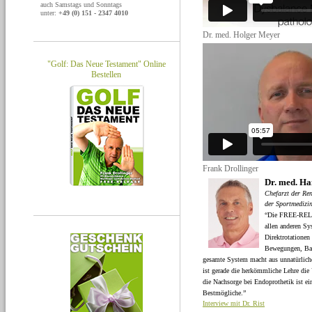
auch Samstags und Sonntags
unter:
+49 (0) 151 - 2347 4010
Dr. med. Holger Meyer
"Golf: Das Neue Testament" Online
Bestellen
Frank Drollinger
Dr. med. Ha
Chefarzt der Ren
der Sportmedizin
“Die FREE-RE
allen anderen Sys
Direktrotationen 
Bewegungen, Bala
gesamte System macht aus unnatürlic
ist gerade die herkömmliche Lehre die
die Nachsorge bei Endoprothetik ist ei
Bestmögliche.”
Interview mit Dr. Rist