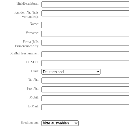
Titel/Berufsbez.:
Kunden-Nr. (falls
vorhanden):
Name:
Vorname:
Firma (falls
Firmenanschrift):
Straße/Hausnummer:
PLZ/Ort:
Land:
Tel-Nr.:
Fax-Nr.:
Mobil:
E-Mail:
Kreditkarten: