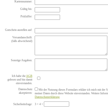
Kartennummer:
Gültig bis:
Prüfziffer:
Gutschein austellen auf:
Versandanschrift:
(falls abweichend)
Sonstige Angaben:
Ich habe die
AGB
gelesen und bin damit
einverstanden.
Datenschutz
Mit der Nutzung dieses Formulars erkläre ich mich mit der 
akzeptieren:
meiner Daten durch diese Website einverstanden. Weitere Inform
Datenschutzerklärung
.
Sicherheitsfrage:
3 + 4 =