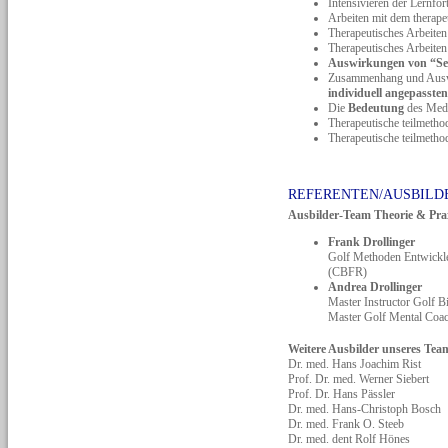
Intensivieren der Lernfor
Arbeiten mit dem thera
Therapeutisches Arbeite
Therapeutisches Arbeiten
Auswirkungen von “Seh
Zusammenhang und Aus
individuell angepassten
Die
Bedeutung
des Medi
Therapeutische teilmetho
Therapeutische teilmetho
REFERENTEN/AUSBILD
Ausbilder-Team Theorie & Pra
Frank Drollinger
Golf Methoden Entwick
(CBFR)
Andrea Drollinger
Master Instructor Golf
Master Golf Mental Coa
Weitere Ausbilder unseres Team
Dr. med. Hans Joachim Rist
Prof. Dr. med. Werner Siebert
Prof. Dr. Hans Pässler
Dr. med. Hans-Christoph Bosch
Dr. med. Frank O. Steeb
Dr. med. dent Rolf Hönes