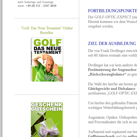
auch Samstags und Sonntags
unter:
+49 (0) 151 - 2347 4010
FORTBILDUNGSPUNKT
Der GOLF-OPTIC-EXPECT (m
Hiermit kommen wir dem Wunsch 
vergeben werden.
"Golf: Das Neue Testament" Online
Bestellen
ZIEL DER AUSBILDUNG
Die von Frank Drollinger entw
seit 60 Jahren erstmals eine wir
Drollinger hat wie kein anderer 
Positionierung der Augenachse
„Rückschwungbalance“
zu gene
Die Wahl der hierfür am besten ge
Gleichgewicht und Disbalance
.
zertifizierten „GOLF-OPTIC-EXP
Um hierbei den golfenden Patien
wichtigen Weiterbildungsbereich 
Augenärzte, Optiker, Orthopedies
und Personaltrainer die sich in u
Aufbauend und ergänzend zur ber
Golfbiomechanik
und der
golfs