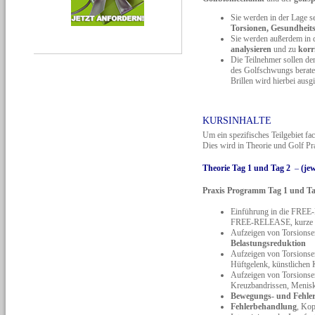
Sie werden in der Lage s
Torsionen, Gesundhei
Sie werden außerdem in d
analysieren
und zu
korr
Die Teilnehmer sollen d
des Golfschwungs beraten
Brillen wird hierbei ausg
KURSINHALTE
Um ein spezifisches Teilgebiet f
Dies wird in Theorie und Golf Pra
Theorie Tag 1 und Tag 2
–
(jew
Praxis Programm Tag 1 und Ta
Einführung in die FRE
FREE-RELEASE, kurze Ein
Aufzeigen von Torsionse
Belastungsreduktion
Aufzeigen von Torsionse
Hüftgelenk, künstlichen 
Aufzeigen von Torsionsen
Kreuzbandrissen, Menis
Bewegungs- und Fehle
Fehlerbehandlung
, Ko