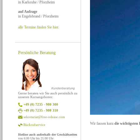
in Karlsruhe / Pforzheim
auf Anfrage
in Engelsbrand / Pforzheim
alle Termine finden Sie hier.
Persönliche Beratung
Gerne beraten wir Sie auch persönlich zu
unseren Kursangeboten:
+49 (0) 7235 - 980 300
+49 (0) 7235 - 980 310
sekretariat@free-release.com
Wir fassen kurz
die wichtigste
Rückrufservice
Hotline auch außerhalb der Geschäftszeiten
von 6:00 Uhr bis 21:00 Uhr