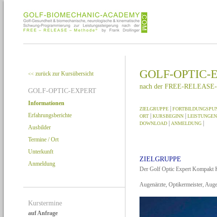
GOLF-OPTIC-
zurück zur Kursübersicht
<<
nach der FREE-RELEASE-
GOLF-OPTIC-EXPERT
Informationen
|
ZIELGRUPPE
FORTBILDUNGSPU
Erfahrungsberichte
|
|
ORT
KURSBEGINN
LEISTUNGEN
|
|
DOWNLOAD
ANMELDUNG
Ausbilder
Termine / Ort
Unterkunft
ZIELGRUPPE
Anmeldung
Der Golf Optic Expert Kompakt Ku
Augenärzte, Optikermeister, Augen
Kurstermine
auf Anfrage