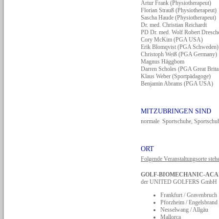
Artur Frank (Physiotherapeut)
Florian Strauß (Physiotherapeut)
Sascha Haude (Physiotherapeut)
Dr. med. Christian Reichardt
PD Dr. med. Wolf Robert Dresch
Cory McKim (PGA USA)
Erik Blomqvist (PGA Schweden)
Christoph Weiß (PGA Germany)
Magnus Häggbom
Darren Scholes (PGA Great Brita
Klaus Weber (Sportpädagoge)
Benjamin Abrams (PGA USA)
MITZUBRINGEN SIND
normale Sportschuhe, Sportschuh
ORT
Folgende Veranstaltungsorte steh
GOLF-BIOMECHANIC-AC
der UNITED GOLFERS GmbH
Frankfurt / Gravenbruch
Pforzheim / Engelsbrand
Nesselwang / Allgäu
Mallorca