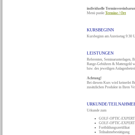
individuelle Terminvereinbaru
Menü punkt
Termine / Ort
KURSBEGINN
Kursbeginn am Anreisetag 9:30 
LEISTUNGEN
Referenten, Seminarunterlagen
Range-Gebühren & Mattengeld wer
bzw. des jeweiligen Anlagenbetrei
Achtung!
Bei diesem Kurs wird keinerlei 
zusätzlichen Produkte in Ihren V
URKUNDE/TEILNAHME
Urkunde zum
GOLF-OPTIC-EXPERT (f
GOLF-OPTIC-EXPERT me
Fortbildungszertifikat
Teilnahmebestätigung