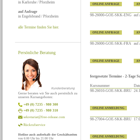
in Karlsruhe / Pforzheim
ONLINE ANFRAGE
A
auf Anfrage
98-26000-GOE-SKK-ENG
auf
in Engelsbrand / Pforzheim
alle Termine finden Sie hier.
ONLINE ANFRAGE
A
98-26000-GOE-SKK-FRA
auf
Persönliche Beratung
ONLINE ANFRAGE
A
festgesetzte Termine - 2-Tage
Kursnummer
Dat
98-26010-GOE-SKK-BRU
24.1
Gerne beraten wir Sie auch persönlich zu
unseren Kursangeboten:
+49 (0) 7235 - 980 300
ONLINE ANMELDUNG
+49 (0) 7235 - 980 310
sekretariat@free-release.com
98-27004-GOE-SKK-BRU
17.0
Rückrufservice
Hotline auch außerhalb der Geschäftszeiten
ONLINE ANMELDUNG
von 6:00 Uhr bis 21:00 Uhr