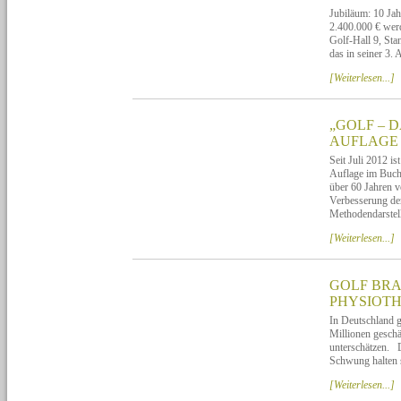
Jubiläum: 10 Ja
2.400.000 € wer
Golf-Hall 9, Sta
das in seiner 
[Weiterlesen...]
„GOLF – 
AUFLAGE
Seit Juli 2012 i
Auflage im Buchh
über 60 Jahren v
Verbesserung de
Methodendarstell
[Weiterlesen...]
GOLF BRA
PHYSIOT
In Deutschland g
Millionen geschä
unterschätzen. D
Schwung halten 
[Weiterlesen...]