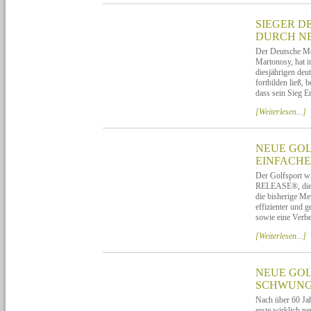
SIEGER D
DURCH N
Der Deutsche Mei
Martonosy, hat i
diesjährigen deu
fortbilden ließ,
dass sein Sieg 
[Weiterlesen...]
NEUE GOL
EINFACHE
Der Golfsport w
RELEASE®, die a
die bisherige M
effizienter und g
sowie eine Verb
[Weiterlesen...]
NEUE GO
SCHWUNGQ
Nach über 60 Jah
erste wirklich