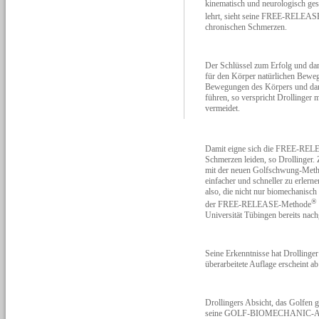
kinematisch und neurologisch ges
lehrt, sieht seine FREE-RELEA
chronischen Schmerzen.
Der Schlüssel zum Erfolg und dami
für den Körper natürlichen Bewe
Bewegungen des Körpers und dara
führen, so verspricht Drollinger
vermeidet.
Damit eigne sich die FREE-RE
Schmerzen leiden, so Drollinger
mit der neuen Golfschwung-Metho
einfacher und schneller zu erlern
also, die nicht nur biomechanisch
®
der FREE-RELEASE-Methode
Universität Tübingen bereits na
Seine Erkenntnisse hat Drolli
überarbeitete Auflage erscheint a
Drollingers Absicht, das Golfen g
seine GOLF-BIOMECHANIC-ACADEM