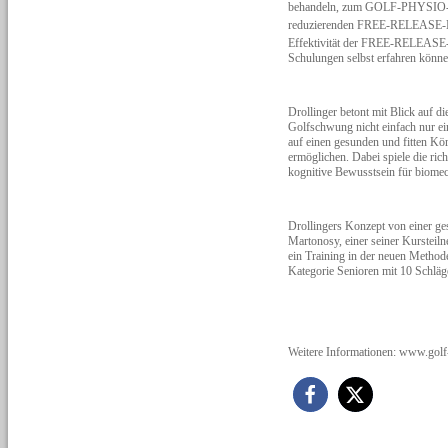
behandeln, zum GOLF-PHYSIO-COAC
reduzierenden FREE-RELEASE-
Effektivität der FREE-RELEASE
Schulungen selbst erfahren können
Drollinger betont mit Blick auf d
Golfschwung nicht einfach nur e
auf einen gesunden und fitten Kö
ermöglichen. Dabei spiele die ric
kognitive Bewusstsein für biome
Drollingers Konzept von einer ge
Martonosy, einer seiner Kurstei
ein Training in der neuen Methode
Kategorie Senioren mit 10 Schläg
Weitere Informationen: www.golf