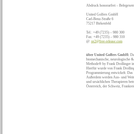
Abdruck honorarfrei – Belegexem
United Golfers GmbH
Carl-Benz-Straße 6
75217 Birkenfeld
Tel.: +49 (7235) – 980 300
Fax: +49 (7235) – 980 310
@:
pr2@free-release.com
über United Golfers GmbH:
Da
biomechanische, neurologische 
Methode® by Frank Drollinger in 
Hierfür wurde von Frank Drolling
Programmierung entwickelt. Das K
Außerdem werden Aus- und Weiter
und ursächlichen Therapieren bet
Österreich, der Schweiz, Frankre