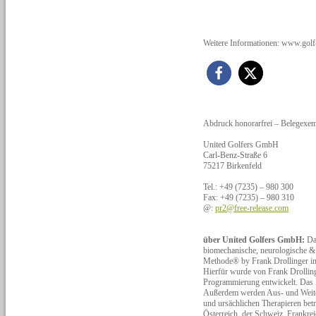
Weitere Informationen: www.gol
Abdruck honorarfrei – Belegexem
United Golfers GmbH
Carl-Benz-Straße 6
75217 Birkenfeld
Tel.: +49 (7235) – 980 300
Fax: +49 (7235) – 980 310
@:
pr2@free-release.com
über United Golfers GmbH:
Da
biomechanische, neurologische 
Methode® by Frank Drollinger in 
Hierfür wurde von Frank Drolling
Programmierung entwickelt. Das K
Außerdem werden Aus- und Weiter
und ursächlichen Therapieren bet
Österreich, der Schweiz, Frankre