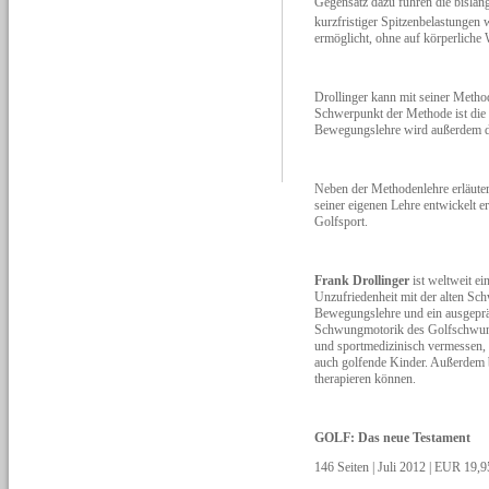
Gegensatz dazu führen die bisla
kurzfristiger Spitzenbelastun
ermöglicht, ohne auf körperliche 
Drollinger kann mit seiner Method
Schwerpunkt der Methode ist die 
Bewegungslehre wird außerdem der 
Neben der Methodenlehre erläuter
seiner eigenen Lehre entwickelt
Golfsport.
Frank Drollinger
ist weltweit ei
Unzufriedenheit mit der alten Sch
Bewegungslehre und ein ausgepräg
Schwungmotorik des Golfschwungs
und sportmedizinisch vermessen, 
auch golfende Kinder. Außerdem bi
therapieren können.
GOLF: Das neue Testament
146 Seiten | Juli 2012 | EUR 19