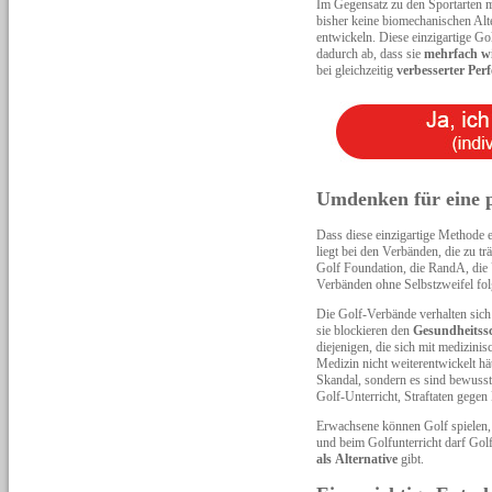
Im Gegensatz zu den Sportarten m
bisher keine biomechanischen Alt
entwickeln. Diese einzigartige G
dadurch ab, dass sie
mehrfach wi
bei gleichzeitig
verbesserter Per
Umdenken für eine p
Dass diese einzigartige Methode 
liegt bei den Verbänden, die zu 
Golf Foundation, die RandA, die
Verbänden ohne Selbstzweifel fol
Die Golf-Verbände verhalten sich 
sie blockieren den
Gesundheitssc
diejenigen, die sich mit medizini
Medizin nicht weiterentwickelt hät
Skandal, sondern es sind bewusst
Golf-Unterricht, Straftaten gege
Erwachsene können Golf spielen, w
und beim Golfunterricht darf Golf
als
Alternative
gibt.