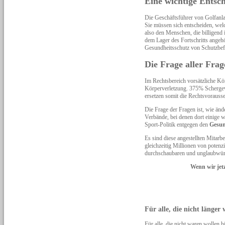
Eine wichtige Entsc
Die Geschäftsführer von Golfanla
Sie müssen sich entscheiden, wel
also den Menschen, die billigend
dem Lager des Fortschritts angehö
Gesundheitsschutz von Schutzbefoh
Die Frage aller Frag
Im Rechtsbereich vorsätzliche Kö
Körperverletzung. 375% Scherge
ersetzen somit die Rechtsvorausse
Die Frage der Fragen ist, wie än
Verbände, bei denen dort einige we
Sport-Politik entgegen den
Gesun
Es sind diese angestellten Mitar
gleichzeitig Millionen von potenz
durchschaubaren und unglaubwürdi
Wenn wir jetz
Für alle, die nicht länger
Für alle, die nicht waren wolle