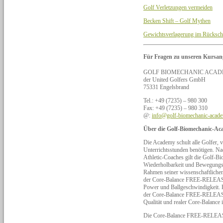
Golf Verletzungen vermeiden
Becken Shift – Golf Mythen
Gewichtsverlagerung im Rücksc
Für Fragen zu unseren Kursan
GOLF BIOMECHANIC ACAD
der United Golfers GmbH
75331 Engelsbrand
Tel.: +49 (7235) – 980 300
Fax: +49 (7235) – 980 310
@:
info@golf-biomechanic-acad
Über die Golf-Biomechanic-Ac
Die Academy schult alle Golfer, vo
Unterrichtsstunden benötigen. Na
Athletic-Coaches gilt die Golf-B
Wiederholbarkeit und Bewegungss
Rahmen seiner wissenschaftlichen
der Core-Balance FREE-RELEASE-
Power und Ballgeschwindigkeit. 
der Core-Balance FREE-RELEASE-
Qualität und realer Core-Balanc
Die Core-Balance FREE-RELEASE-