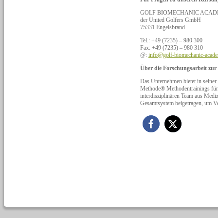
GOLF BIOMECHANIC ACAD
der United Golfers GmbH
75331 Engelsbrand
Tel.: +49 (7235) – 980 300
Fax: +49 (7235) – 980 310
@:
info@golf-biomechanic-acad
Über die Forschungsarbeit zu
Das Unternehmen bietet in s
Methode® Methodentrainings für e
interdisziplinären Team aus Mediz
Gesamtsystem beigetragen, um Ve