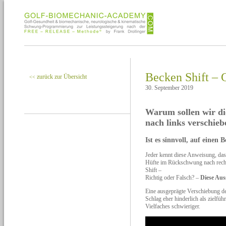
Becken Shift – 
zurück zur Übersicht
<<
30. September 2019
Warum sollen wir di
nach links verschieb
Ist es sinnvoll, auf einen 
Jeder kennt diese Anweisung, das
Hüfte im Rückschwung nach rechts
Shift –
Richtig oder Falsch? –
Diese Aus
Eine ausgeprägte Verschiebung des
Schlag eher hinderlich als zielf
Vielfaches schwieriger.