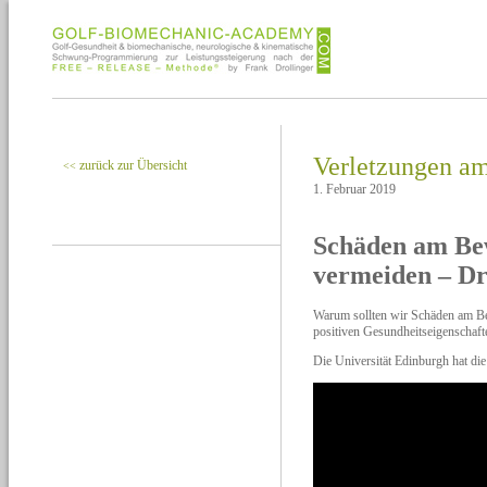
Verletzungen a
zurück zur Übersicht
<<
1. Februar 2019
Schäden am Be
vermeiden – Dr
Warum sollten wir Schäden am B
positiven Gesundheitseigenschaft
Die Universität Edinburgh hat die