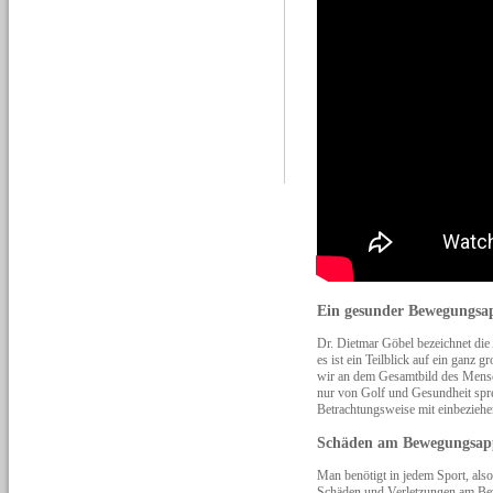
Ein gesunder Bewegungsap
Dr. Dietmar Göbel bezeichnet die 
es ist ein Teilblick auf ein ganz
wir an dem Gesamtbild des Mens
nur von Golf und Gesundheit sp
Betrachtungsweise mit einbeziehe
Schäden am Bewegungsappa
Man benötigt in jedem Sport, al
Schäden und Verletzungen am Be