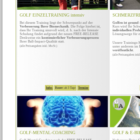
GOLF EINZELTRAINING intensiv
SCHMERZFREI 
Bei diesem Training liegt der Schwerpunkt auf der
Golfen ist gesund
Verbesserung Ihrer Biomechanik
. Die Folge hierbei ist,
Kurs wird Ihr Sc
dass Ihr Training sinnvoll wird, d. h. nach der Intensiv
individuellen Pro
Schulung findet aufgrund der neuen FREE-RELEASE
Lösungswege für ei
Denkweise ein
kontinuierlicher Verbesserungsprozess
Ihrer Ball-Impact-Qualität statt.
Unsere Trainings-
(alle Preisangaben inkl. MwSt.)
unter anderem im 
veröffentlicht
.
(alle Preisangaben ink
Infos
Dauer:
ab 3 Tage
Termine
GOLF-MENTAL-COACHING
GOLF & E-BI
Golf-Mental-Coaching nach der FREE-RELEASE-
Verbessere Deine 