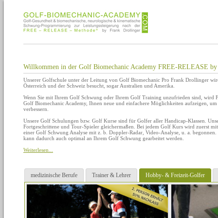
Willkommen in der Golf Biomechanic Academy FREE-RELEASE by F
Unserer Golfschule unter der Leitung von Golf Biomechanic Pro Frank Drollinger wi
Österreich und der Schweiz besucht, sogar Australien und Amerika.
Wenn Sie mit Ihrem Golf Schwung oder Ihrem Golf Training unzufrieden sind, wird Fr
Golf Biomechanic Academy, Ihnen neue und einfachere Möglichkeiten aufzeigen, um I
verbessern.
Unsere Golf Schulungen bzw. Golf Kurse sind für Golfer aller Handicap-Klassen. Unse
Fortgeschrittene und Tour-Spieler gleichermaßen. Bei jedem Golf Kurs wird zuerst mit
einer Golf Schwung Analyse mit z. b. Doppler-Radar, Video-Analyse, u. a. begonnen.
kann dadurch auch optimal an Ihrem Golf Schwung gearbeitet werden.
Weiterlesen...
medizinische Berufe
Trainer & Lehrer
Hobby- & Freizeit-Golfer