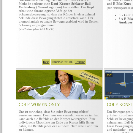
Methode bedeutet eine
Kopf-Körper-Schläger-Ball-
und E-Bike Kurs
.
Verbindung
(Neuro-Cognition) herzustellen. Der Kopf
(alle Preisangaben ink
erhält eine chronologische Abfolge der
Schwungbewegung, so dass der Körper in einer zehntel
3 x Golf 
Sekunde diese Bewegungsbefehle umsetzen kann. Der
3 x E-Bik
biomechanisch optimale Bewegungsablauf wird in Deinen
Ausdauer
Schwung einprogrammiert.
(alle Preisangaben inkl. MwSt.)
Infos
Dauer:
ab 3x3 UE
Termine
GOLF-WOMEN-ONLY
GOLF-KONST
Uns ist es wichtig, dass Sie jeden Bewegungsablauf
Um Bewegungen wi
verstehen lernen. Denn nur wer versteht, was er zu tun hat,
präziser Koordina
kann auch die Befehle an den Körper weitergeben. Eine
Schlüsselbewegung
individuelle Checkliste am Ende des Kurses hilft Ihnen
nahezu zum Ball-I
dabei, die Befehle jeder Zeit auf dem Platz erneut abrufen
Diese Bewegungsqual
zu können.
und gesünder – so
von guten Ball-Imp