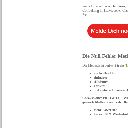
Wenn Du weißt, was Du
wann, w
Golftraining im individuellen Gr
Ziel.
Die Null Fehler M
Die Methode ist perfekt für das
T
nachvollziehbar
einfacher
effizienter
konkret
und
mehrfach wissensch
Core-Balance FREE-RELEAS
gesunde Methode mit realer Ba
mehr Power
und
bis zu 100% Wiederhol