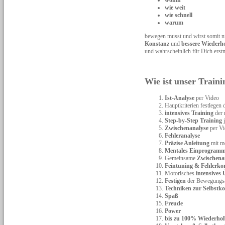
wohin
wie weit
wie schnell
warum
bewegen musst und wirst somit n
Konstanz
und
bessere Wiederho
und wahrscheinlich für Dich erst
Wie ist unser Train
Ist-Analyse
per Video
Hauptkriterien festlegen
intensives Training
der 
Step-by-Step Training
Zwischenanalyse
per Vid
Fehleranalyse
Präzise Anleitung
mit m
Mentales Einprogramm
Gemeinsame
Zwischena
Feintuning & Fehlerko
Motorisches
intensives
Festigen
der Bewegungsa
Techniken zur Selbstko
Spaß
Freude
Power
bis zu 100% Wiederhol