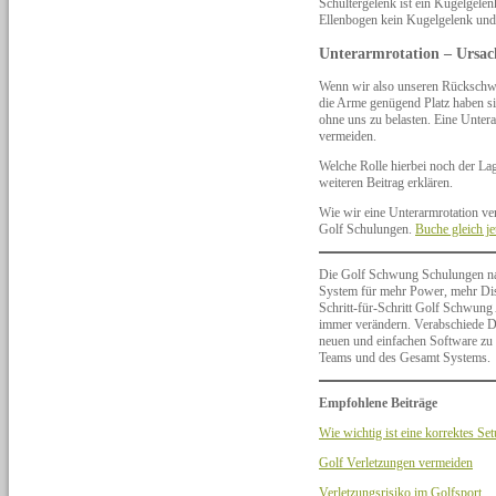
Schultergelenk ist ein Kugelgele
Ellenbogen kein Kugelgelenk und i
Unterarmrotation – Ursac
Wenn wir also unseren Rückschwun
die Arme genügend Platz haben sic
ohne uns zu belasten. Eine Untera
vermeiden.
Welche Rolle hierbei noch der La
weiteren Beitrag erklären.
Wie wir eine Unterarmrotation ve
Golf Schulungen.
Buche gleich je
Die Golf Schwung Schulungen na
System für mehr Power, mehr Dist
Schritt-für-Schritt Golf Schwun
immer verändern. Verabschiede Di
neuen und einfachen Software zu
Teams und des Gesamt Systems.
Empfohlene Beiträge
Wie wichtig ist eine korrektes Se
Golf Verletzungen vermeiden
Verletzungsrisiko im Golfsport