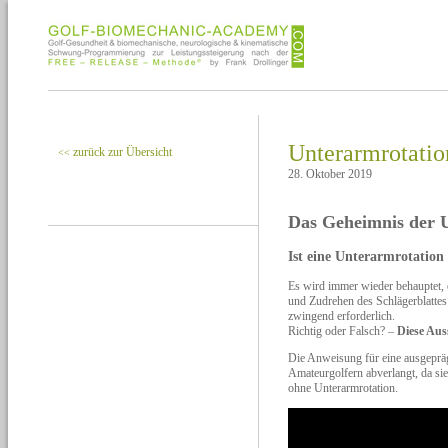
Unterarmrotati
zurück zur Übersicht
<<
28. Oktober 2019
Das Geheimnis der 
Ist eine Unterarmrotation
Es wird immer wieder behauptet, 
und Zudrehen des Schlägerblattes
zwingend erforderlich.
Richtig oder Falsch? –
Diese Aus
Die Anweisung für eine ausgepräg
Amateurgolfern abverlangt, da sie 
ohne Unterarmrotation.