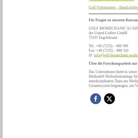
Golf Verletzungen – Bandscheibe
Für Fragen zu unseren Kursan
GOLF BIOMECHANIC ACAD
der United Golfers GmbH
75331 Engelsbrand
Tel.: +49 (7235) – 980 300
Fax: +49 (7235) – 980 310
@:
info@golf-biomechanic-acad
Über die Forschungsarbeit zu
Das Unternehmen bietet in s
Methode® Methodentrainings für e
interdisziplinären Team aus Mediz
Gesamtsystem beigetragen, um Ve