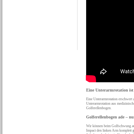
Eine Unterarmrotation ist
Eine Unterarmrotation erschwert 
Unterarmrotation aus medizinische
Golferellenbogen.
Golferellenbogen ade – n
Wir können beim Golfschwung auf 
Impact den linken Arm komplett g