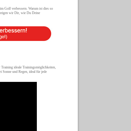
im Golf verbessern. Warum ist dies so
zeigen wir Dir, wie Du Deine
v Training ideale Trainingsmöglichkeiten,
i Sonne und Regen, ideal für jede