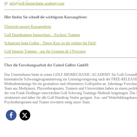
@:
info@golf-biomechanic-academy.com
Hier finden Sie schnell die wichtigsten Kursangebote:
Übersicht unserer Kursangebote
Golf Einzeltraining Intensivkurs – Exclusiv Training
Schmerzen beim Golfen – Dieser Kurs ist der richtige für Dich!
Golf Intensiv Training – nur für Gruppen ab 3 Personen
Über die Forschungsarbeit der United Golfers GmbH:
Das Unternehmen bietet in seiner GOLF-BIOMECHANIC-ACADEMY für Golf-Gesundheit
kinematische Schwungprogrammierung zur Leistungssteigerung nach der FREE-RELEASE-
Methodentrainings für ein gesünderes und effizienteres Golfspielen an. Jahrelange Forschun
Team aus Medizinern, Physiotherapeuten, Trainern und Universitäten haben zu einem perfe
der von Frank Drollinger entwickelten Golf Schwung Trainings Methode beigetragen. Das K
strukturiert und daher für alle Golf Handicap Stufen geeignet. Aus- und Weiterbildungskurs
Psychotherapeuten und Trainer erweitern stetig unser Team.