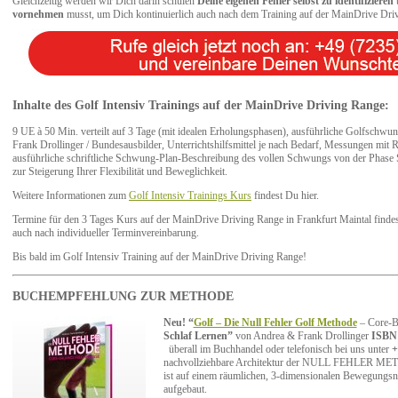
Gleichzeitig werden wir Dich darin schulen
Deine eigenen Fehler selbst zu identifizieren
vornehmen
musst, um Dich kontinuierlich auch nach dem Training auf der MainDrive Dri
Inhalte des Golf Intensiv Trainings auf der MainDrive Driving Range:
9 UE à 50 Min. verteilt auf 3 Tage (mit idealen Erholungsphasen), ausführliche Golfschw
Frank Drollinger / Bundesausbilder, Unterrichtshilfsmittel je nach Bedarf, Messungen mit 
ausführliche schriftliche Schwung-Plan-Beschreibung des vollen Schwungs von der Phase 
zur Steigerung Ihrer Flexibilität und Beweglichkeit.
Weitere Informationen zum
Golf Intensiv Trainings Kurs
findest Du hier.
Termine für den 3 Tages Kurs auf der MainDrive Driving Range in Frankfurt Maintal finde
auch nach individueller Terminvereinbarung.
Bis bald im Golf Intensiv Training auf der MainDrive Driving Range!
BUCHEMPFEHLUNG
ZUR METHODE
Neu!
“
Golf – Die Null Fehler Golf Methode
– Core-
Schlaf Lernen”
von Andrea & Frank Drollinger
ISBN 9
überall im Buchhandel oder telefonisch bei uns unter
+
nachvollziehbare Architektur der NULL FEHLER 
ist auf einem räumlichen, 3-dimensionalen Bewegungs
aufgebaut.