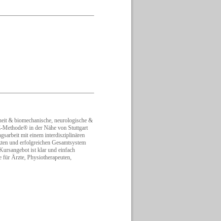
 & biomechanische, neurologische &
Methode® in der Nähe von Stuttgart
gsarbeit mit einem interdisziplinären
kten und erfolgreichen Gesamtsystem
ursangebot ist klar und einfach
e für Ärzte, Physiotherapeuten,