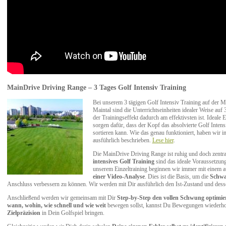
MainDrive Driving Range – 3 Tages Golf Intensiv Training
Bei unserem 3 tägigen Golf Intensiv Training auf der 
Maintal sind die Unterrichtseinheiten idealer Weise auf 
der Trainingseffekt dadurch am effektivsten ist. Ideal
sorgen dafür, dass der Kopf das absolvierte Golf Intens
sortieren kann. Wie das genau funktioniert, haben wir in
ausführlich beschrieben.
Lese hier
.
Die MainDrive Driving Range ist ruhig und doch zentral
intensives Golf Training
sind das ideale Voraussetzunge
unserem Einzeltraining beginnen wir immer mit einem 
einer Video-Analyse
. Dies ist die Basis, um die
Schwac
Anschluss verbessern zu können. Wir werden mit Dir ausführlich den Ist-Zustand und des
Anschließend werden wir gemeinsam mit Dir
Step-by-Step den vollen Schwung optimie
wann, wohin, wie schnell und wie weit
bewegen sollst, kannst Du Bewegungen wiederh
Zielpräzision
in Dein Golfspiel bringen.