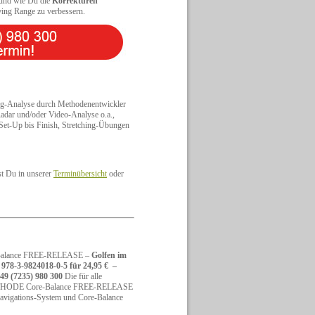
und wie Du die
Korrekturen
ving Range zu verbessern.
ung-Analyse durch Methodenentwickler
Radar und/oder Video-Analyse o.a.,
Set-Up bis Finish, Stretching-Übungen
st Du in unserer
Terminübersicht
oder
Balance FREE-RELEASE –
Golfen im
78-3-9824018-0-5 für 24,95 € –
49 (7235) 980 300
Die für alle
METHODE Core-Balance FREE-RELEASE
navigations-System und Core-Balance