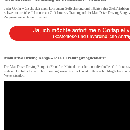
Jeder Golfer wünscht sich einen konstanten Golfschwung und möchte seine
Ziel Präzision
schwer zu erreichen? In unserem Golf Intensiv Training auf der MainDrive Driving Range 
Zielpräzision verbessern kannst.
MainDrive Driving Range – Ideale Trainingsmöglichkeiten
Die MainDrive Driving Range in Frankfurt Maintal bietet für ein individuelles Golf Intensi
sodass Du Dich ideal auf Dein Training konzentrieren kannst. Überdachte Möglichkeiten be
Wettersituation.