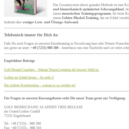
Das Gesamtsystem dieser genialen Methode ist eine K
und biomechanisch optimierten Schwungablauf
, de
einem
motorischen Trainingsprogramm
, für beste 
einem
Gehirn-Muskel-Training,
das im Schlaf verarbe
bedeutet dies
weniger Lern- und Übungs-Aufwand.
Telefonisch immer für Dich da:
Falls Du noch Fragen zu unserem Einzeltraining in Nesselwang hast oder Deinen Wunschter
uns gerne an unter:
+49 (7235) 980 300
– hinterlasse uns eine Nachricht und wir rufen schn
Empfohlene Beiträge
Golf Mental Coaching – Warum NeuroCognition die bessere Wahl ist.
Golfen im Schlaf lernen – So geht´s!
Die richtige Kopfposition – warum es so wichtig ist!
Für Fragen zu unseren Kursangeboten steht Dir unser Team gerne zur Verfügung:
GOLF BIOMECHANIC ACADEMY FREE-RELEASE
der United Golfers GmbH
75331 Engelsbrand
Tel.: +49 (7235) – 980 300
Fax: +49 (7235) – 980 310