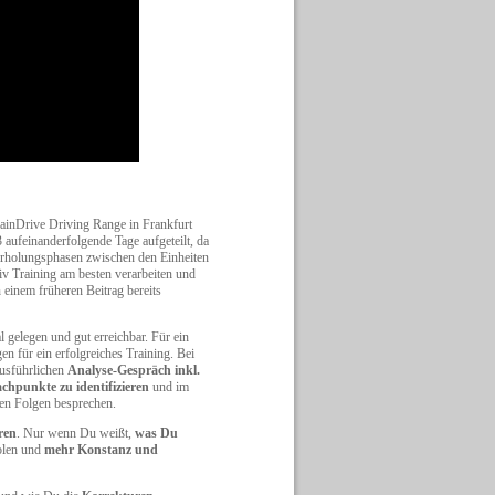
MainDrive Driving Range in Frankfurt
3 aufeinanderfolgende Tage aufgeteilt, da
e Erholungsphasen zwischen den Einheiten
iv Training am besten verarbeiten und
 einem früheren Beitrag bereits
 gelegen und gut erreichbar. Für ein
n für ein erfolgreiches Training. Bei
ausführlichen
Analyse-Gespräch inkl.
hpunkte zu identifizieren
und im
sen Folgen besprechen.
ren
. Nur wenn Du weißt,
was Du
olen und
mehr Konstanz und