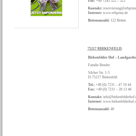
Fax:
+49 7243 322 – 322
Kontakt:
reservierung@erbprinz
Internet:
www.erbprinz.de
Bettenanzahl:
122 Betten
75217 BIRKENFELD
:
Birkenfelder Hof – Landgasth
Familie Bender
Silcher Str. 1-3
D-75217 Birkenfeld
Tel.:
+49 (0) 7231 – 47 19 44
Fax:
+49 (0) 7231 – 28 13 46
Kontakt:
info@birkenfelderhof.
Internet:
www.birkenfelderhof.
Bettenanzahl:
40