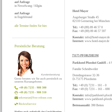
auf Anfrage
in Nesselwang / Allgäu
Hotel Mayer
auf Anfrage
in Engelsbrand
Augsburger Straße 45
82110 Germering bei München
alle Termine finden Sie hier.
Tel.:
+49 (89) 89 46 57 0
Fax:
+49 (89) 89 46 57 597
Kontakt:
info@hotel-mayer.de
Internet:
www.hotel-mayer.de
Persönliche Beratung
75175 PFORZHEIM
:
Parkhotel Pforzhei GmbH –
4 
Familie Scheidtweiler
Deimlingstrasse 32-36
Gerne beraten wir Sie auch persönlich zu
D-75175 Pforzheim
unseren Kursangeboten:
Tel.:
+49 (0) 7231 – 161 – 0
+49 (0) 7235 - 980 300
Fax:
+49 (0) 7231 – 161 – 690
+49 (0) 7235 - 980 310
Kontakt:
info@parkhotel-pforz
sekretariat@free-release.com
Internet:
www.parkhotel-pforzh
Rückrufservice
Bettenanzahl:
390 Betten
Hotline auch außerhalb der Geschäftszeiten