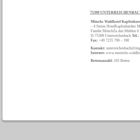
75399 UNTERREICHENBA
Mönchs Waldhotel Kapfenhar
– 4 Sterne HotelKapfenhardter
Familie MönchZu den Mühlen 6
D-75399 Unterreichenbach
Tel.:
Fax:
+49 7235 790 – 190
Kontakt:
unterreichenbach@ring
Internet:
www.moenchs-waldhot
Bettenanzahl:
105 Betten