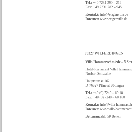
Tel.:
+49 7231 299 – 212
Fax:
+49 7231 782 – 945
Kontakt:
info@etagenvilla.de
Internet:
www.etagenvilla.de
76327 WILFERDINGEN
:
Villa Hammerschmiede –
5 Ste
Hotel-Restaurant Villa Hammer
Norbert Schwalbe
Hauptstrasse 162
D-76327 Pfinztal-Söllingen
Tel.:
+49 (0) 7240 – 60 10
Fax:
+49 (0) 7240 – 60 160
Kontakt:
info@villa-hammersch
Internet:
www.villa-hammersch
Bettenanzahl:
59 Betten