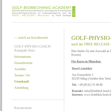
GOLF-PHYSIO-
zurück zur Kursübersicht
<<
nach der FREE-RELEASE-
GOLF-PHYSIO-COACH
Kompakt Kurs
Hier finden Sie eine Auswahl an 
Kosten):
Informationen
Für Kurse in München
:
Einsatzbereiche
Hotel Lichtblick
Ausbilder
Am Sonnenlicht 3
Termine / Ort
82239 Alling (Anfahrt über Stei
Unterkunft
Tel.:
+49 (8141) 53 48 80
Anmeldung
Kontakt:
info@lichtblick-hotel.
Internet:
www.lichtblick-hotel.d
Kurstermine