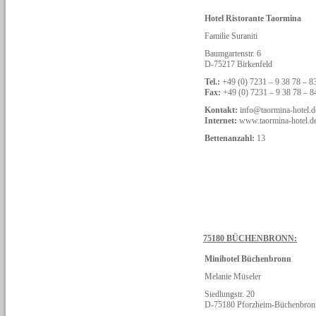
Hotel Ristorante Taormina
Familie Suraniti
Baumgartenstr. 6
D-75217 Birkenfeld
Tel.:
+49 (0) 7231 – 9 38 78 – 8
Fax:
+49 (0) 7231 – 9 38 78 – 8
Kontakt:
info@taormina-hotel.d
Internet:
www.taormina-hotel.d
Bettenanzahl:
13
75180 BÜCHENBRONN:
Minihotel Büchenbronn
Melanie Müseler
Siedlungstr. 20
D-75180 Pforzheim-Büchenbron