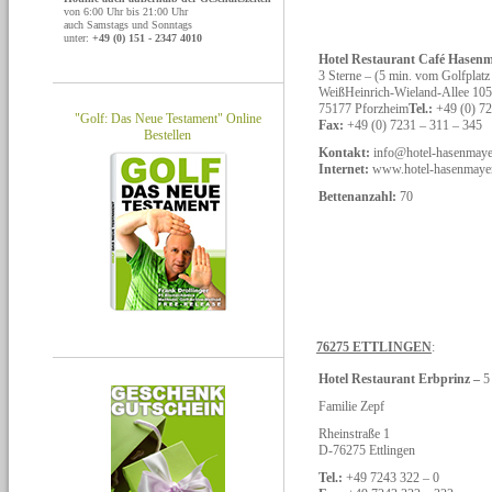
von 6:00 Uhr bis 21:00 Uhr
auch Samstags und Sonntags
unter:
+49 (0) 151 - 2347 4010
Hotel Restaurant Café Hasen
3 Sterne – (5 min. vom Golfplatz 
WeißHeinrich-Wieland-Allee 105
75177 Pforzheim
Tel.:
+49 (0) 72
"Golf: Das Neue Testament" Online
Fax:
+49 (0) 7231 – 311 – 345
Bestellen
Kontakt:
info@hotel-hasenmaye
Internet:
www.hotel-hasenmayer
Bettenanzahl:
70
76275 ETTLINGEN
:
Hotel Restaurant Erbprinz –
5
Familie Zepf
Rheinstraße 1
D-76275 Ettlingen
Tel.:
+49 7243 322 – 0