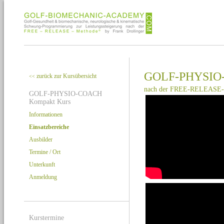
GOLF-PHYSIO-
zurück zur Kursübersicht
<<
nach der FREE-RELEASE-
GOLF-PHYSIO-COACH
Kompakt Kurs
Informationen
Einsatzbereiche
Ausbilder
Termine / Ort
Unterkunft
Anmeldung
Kurstermine