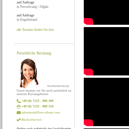
auf Anfrage
in Nesselwang / Allgäu
auf Anfrage
in Engelsbrand
alle Termine finden Sie hier.
Persönliche Beratung
Gerne beraten wir Sie auch persönlich zu
unseren Kursangeboten:
+49 (0) 7235 - 980 300
+49 (0) 7235 - 980 310
sekretariat@free-release.com
Rückrufservice
Hotline auch außerhalb der Geschäftszeiten