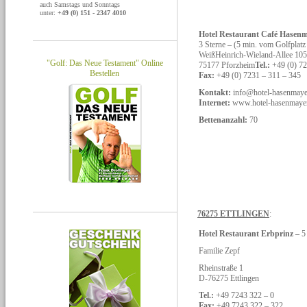
auch Samstags und Sonntags
unter:
+49 (0) 151 - 2347 4010
Hotel Restaurant Café Hasen
3 Sterne – (5 min. vom Golfplatz 
WeißHeinrich-Wieland-Allee 105
"Golf: Das Neue Testament" Online
75177 Pforzheim
Tel.:
+49 (0) 72
Bestellen
Fax:
+49 (0) 7231 – 311 – 345
Kontakt:
info@hotel-hasenmaye
Internet:
www.hotel-hasenmayer
Bettenanzahl:
70
76275 ETTLINGEN
:
Hotel Restaurant Erbprinz –
5
Familie Zepf
Rheinstraße 1
D-76275 Ettlingen
Tel.:
+49 7243 322 – 0
Fax:
+49 7243 322 – 322