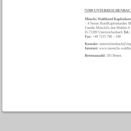
75399 UNTERREICHENBA
Mönchs Waldhotel Kapfenhar
– 4 Sterne HotelKapfenhardter
Familie MönchZu den Mühlen 6
D-75399 Unterreichenbach
Tel.:
Fax:
+49 7235 790 – 190
Kontakt:
unterreichenbach@ring
Internet:
www.moenchs-waldhot
Bettenanzahl:
105 Betten