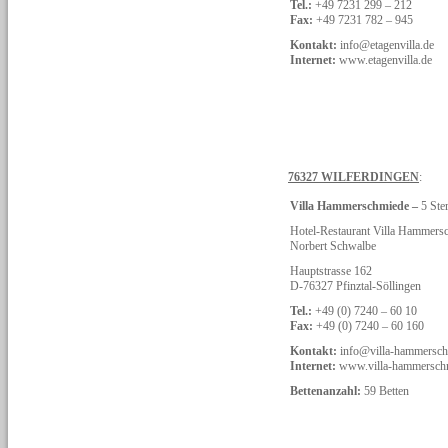
Tel.:
+49 7231 299 – 212
Fax:
+49 7231 782 – 945
Kontakt:
info@etagenvilla.de
Internet:
www.etagenvilla.de
76327 WILFERDINGEN
:
Villa Hammerschmiede –
5 Ste
Hotel-Restaurant Villa Hammer
Norbert Schwalbe
Hauptstrasse 162
D-76327 Pfinztal-Söllingen
Tel.:
+49 (0) 7240 – 60 10
Fax:
+49 (0) 7240 – 60 160
Kontakt:
info@villa-hammersch
Internet:
www.villa-hammersch
Bettenanzahl:
59 Betten