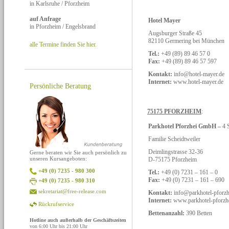
in Karlsruhe / Pforzheim
auf Anfrage
Hotel Mayer
in Pforzheim / Engelsbrand
Augsburger Straße 45
82110 Germering bei München
alle Termine finden Sie hier.
Tel.:
+49 (89) 89 46 57 0
Fax:
+49 (89) 89 46 57 597
Kontakt:
info@hotel-mayer.de
Internet:
www.hotel-mayer.de
Persönliche Beratung
75175 PFORZHEIM
:
Parkhotel Pforzhei GmbH –
4 
Familie Scheidtweiler
Deimlingstrasse 32-36
Gerne beraten wir Sie auch persönlich zu
unseren Kursangeboten:
D-75175 Pforzheim
+49 (0) 7235 - 980 300
Tel.:
+49 (0) 7231 – 161 – 0
Fax:
+49 (0) 7231 – 161 – 690
+49 (0) 7235 - 980 310
sekretariat@free-release.com
Kontakt:
info@parkhotel-pforz
Internet:
www.parkhotel-pforzh
Rückrufservice
Bettenanzahl:
390 Betten
Hotline auch außerhalb der Geschäftszeiten
von 6:00 Uhr bis 21:00 Uhr