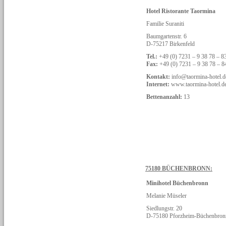
Hotel Ristorante Taormina
Familie Suraniti
Baumgartenstr. 6
D-75217 Birkenfeld
Tel.:
+49 (0) 7231 – 9 38 78 – 8
Fax:
+49 (0) 7231 – 9 38 78 – 8
Kontakt:
info@taormina-hotel.d
Internet:
www.taormina-hotel.d
Bettenanzahl:
13
75180 BÜCHENBRONN:
Minihotel Büchenbronn
Melanie Müseler
Siedlungstr. 20
D-75180 Pforzheim-Büchenbron