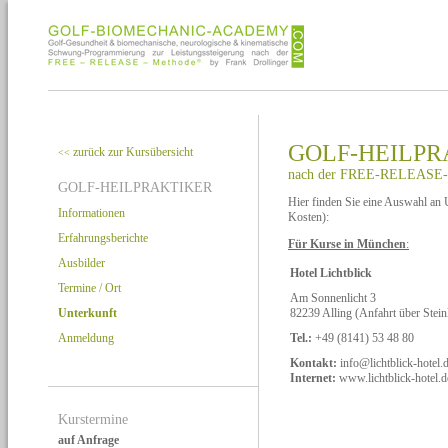
GOLF-HEILPR
zurück zur Kursübersicht
<<
nach der FREE-RELEASE
GOLF-HEILPRAKTIKER
Hier finden Sie eine Auswahl an 
Informationen
Kosten):
Erfahrungsberichte
Für Kurse in München
:
Ausbilder
Hotel Lichtblick
Termine / Ort
Am Sonnenlicht 3
Unterkunft
82239 Alling (Anfahrt über Stei
Anmeldung
Tel.:
+49 (8141) 53 48 80
Kontakt:
info@lichtblick-hotel.
Internet:
www.lichtblick-hotel.d
Kurstermine
auf Anfrage