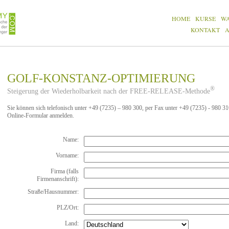
HOME
KURSE
W
KONTAKT
GOLF-KONSTANZ-OPTIMIERUNG
®
Steigerung der Wiederholbarkeit nach der FREE-RELEASE-Methode
Sie können sich telefonisch unter +49 (7235) – 980 300, per Fax unter +49 (7235) - 980 3
Online-Formular anmelden.
Name:
Vorname:
Firma (falls
Firmenanschrift):
Straße/Hausnummer:
PLZ/Ort:
Land: