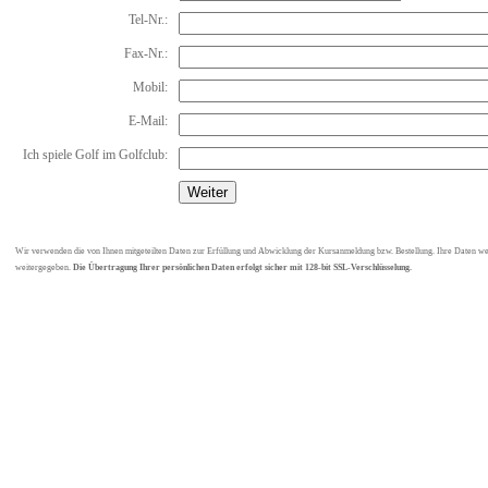
Tel-Nr.:
Fax-Nr.:
Mobil:
E-Mail:
Ich spiele Golf im Golfclub:
Wir verwenden die von Ihnen mitgeteilten Daten zur Erfüllung und Abwicklung der Kursanmeldung bzw. Bestellung. Ihre Daten werd
weitergegeben.
Die Übertragung Ihrer persönlichen Daten erfolgt sicher mit 128-bit SSL-Verschlüsselung.