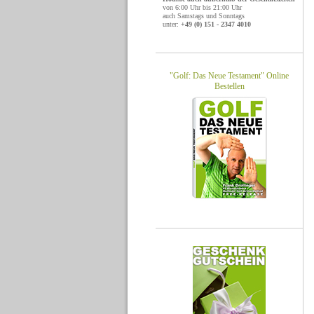
von 6:00 Uhr bis 21:00 Uhr
auch Samstags und Sonntags
unter:
+49 (0) 151 - 2347 4010
"Golf: Das Neue Testament" Online
Bestellen