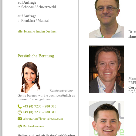
auf Anfrage
in Schönau / Schwarzwald
auf Anfrage
in Frankfurt / Maintal
alle Termine finden Sie hier.
Dr. 
Hans
Persönliche Beratung
Memb
FRE
Cor
PGA
Gerne beraten wir Sie auch persönlich zu
unseren Kursangeboten:
+49 (0) 7235 - 980 300
+49 (0) 7235 - 980 310
sekretariat@free-release.com
Rückrufservice
Hotline auch außerhalb der Geschäftszeiten