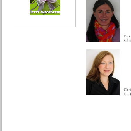
Dr. m
Sabi
Chri
Ernä