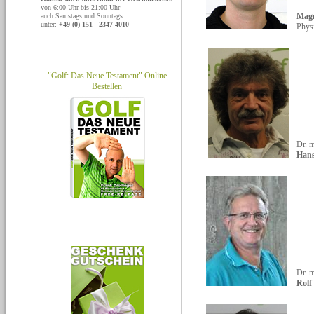
von 6:00 Uhr bis 21:00 Uhr
Mag
auch Samstags und Sonntags
unter:
+49 (0) 151 - 2347 4010
Phys
"Golf: Das Neue Testament" Online
Bestellen
Dr. 
Hans
Dr. m
Rolf