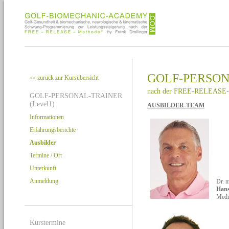
GOLF-PERSONA
zurück zur Kursübersicht
<<
nach der FREE-RELEASE-
GOLF-PERSONAL-TRAINER
(Level1)
AUSBILDER-TEAM
Informationen
Erfahrungsberichte
Ausbilder
Termine / Ort
Unterkunft
Anmeldung
Dr. 
Hans
Medi
Kurstermine