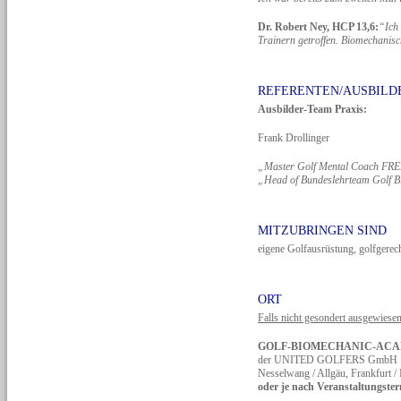
Dr. Robert Ney, HCP 13,6:
“Ich 
Trainern getroffen. Biomechanisch
REFERENTEN/AUSBILD
Ausbilder-Team Praxis:
Frank Drollinger
„Master Golf Mental Coach F
„Head of Bundeslehrteam Golf 
MITZUBRINGEN SIND
eigene Golfausrüstung, golfgerec
ORT
Falls nicht gesondert ausgewiesen
GOLF-BIOMECHANIC-AC
der UNITED GOLFERS GmbH
Nesselwang / Allgäu, Frankfurt /
oder je nach Veranstaltungste