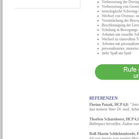
Verbesserung der Drivin
Verbesserung von Greens
neurologische Schwung
Wechsel von Overuse- z
Vereinfachung der Beweg
Beschleunigung der Lern
Schulung in Bewegungs-
Arbeiten mit visueller S
Wechsel zu sinnvollem T
Arbeiten mit personalisi
personalisiertes, motori
mehr Spaß am Spiel
REFERENZEN
Florian Patzak, HCP 4,8:
“Jetzt
laut meinem Vater Dr. med. Achi
Thorben Scharnhorst, HCP 4,1
Ballimpact herstellen. Zudem wur
Rolf-Martin Schlichtenbrede, 
Ich war bereits zum zweiten Mal 