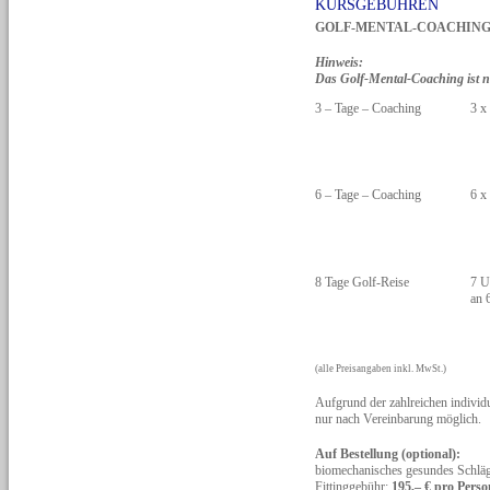
KURSGEBÜHREN
GOLF-MENTAL-COACHING mit
Hinweis:
Das Golf-Mental-Coaching ist n
3 – Tage – Coaching
3 x
6 – Tage – Coaching
6 x
8 Tage Golf-Reise
7 U
an 
(alle Preisangaben inkl. MwSt.)
Aufgrund der zahlreichen individ
nur nach Vereinbarung möglich.
Auf Bestellung (optional):
biomechanisches gesundes Schläg
Fittinggebühr:
195,– € pro Pers