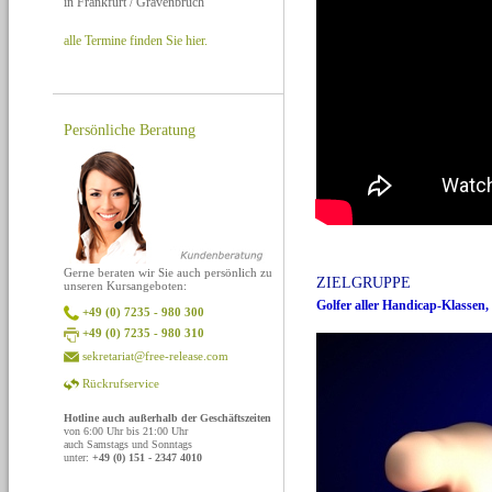
in Frankfurt / Gravenbruch
alle Termine finden Sie hier.
Persönliche Beratung
Gerne beraten wir Sie auch persönlich zu
ZIELGRUPPE
unseren Kursangeboten:
Golfer aller Handicap-Klassen, 
+49 (0) 7235 - 980 300
+49 (0) 7235 - 980 310
sekretariat@free-release.com
Rückrufservice
Hotline auch außerhalb der Geschäftszeiten
von 6:00 Uhr bis 21:00 Uhr
auch Samstags und Sonntags
unter:
+49 (0) 151 - 2347 4010