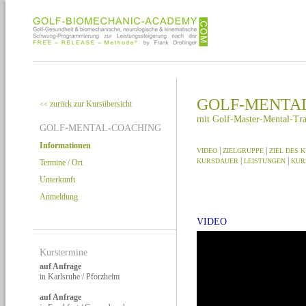
GOLF-MENTA
zurück zur Kursübersicht
<<
mit Golf-Master-Mental-Tra
GOLF-MENTAL-COACHING
Informationen
|
|
VIDEO
ZIELGRUPPE
ZIEL DES 
|
|
KURSDAUER
LEISTUNGEN
KUR
Termine / Ort
Unterkunft
Anmeldung
VIDEO
Kurstermine
auf Anfrage
in Karlsruhe / Pforzheim
auf Anfrage