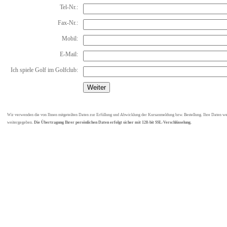
Tel-Nr.:
Fax-Nr.:
Mobil:
E-Mail:
Ich spiele Golf im Golfclub:
Wir verwenden die von Ihnen mitgeteilten Daten zur Erfüllung und Abwicklung der Kursanmeldung bzw. Bestellung. Ihre Daten werd
weitergegeben.
Die Übertragung Ihrer persönlichen Daten erfolgt sicher mit 128-bit SSL-Verschlüsselung.