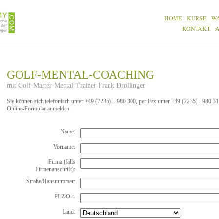
HOME
KURSE
W
KONTAKT
GOLF-MENTAL-COACHING
mit Golf-Master-Mental-Trainer Frank Drollinger
Sie können sich telefonisch unter +49 (7235) – 980 300, per Fax unter +49 (7235) - 980 3
Online-Formular anmelden.
Name:
Vorname:
Firma (falls
Firmenanschrift):
Straße/Hausnummer:
PLZ/Ort:
Land: