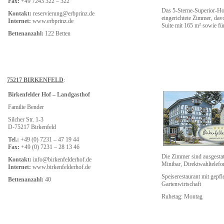
Fax:
+49 7243 322 – 322
Das 5-Sterne-Superior-Hote
Kontakt:
reservierung@erbprinz.de
eingerichtete Zimmer, dav
Internet:
www.erbprinz.de
Suite mit 165 m² sowie fü
Bettenanzahl:
122 Betten
75217 BIRKENFELD
:
Birkenfelder Hof – Landgasthof
Familie Bender
Silcher Str. 1-3
D-75217 Birkenfeld
Tel.:
+49 (0) 7231 – 47 19 44
Fax:
+49 (0) 7231 – 28 13 46
Die Zimmer sind ausgesta
Kontakt:
info@birkenfelderhof.de
Minibar, Direktwahltelefon
Internet:
www.birkenfelderhof.de
Speiserestaurant mit gepf
Bettenanzahl:
40
Gartenwirtschaft
Ruhetag: Montag