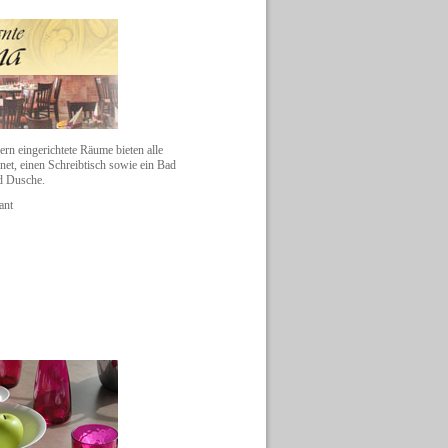
rn eingerichtete Räume bieten alle
ernet, einen Schreibtisch sowie ein Bad
d Dusche.
ant