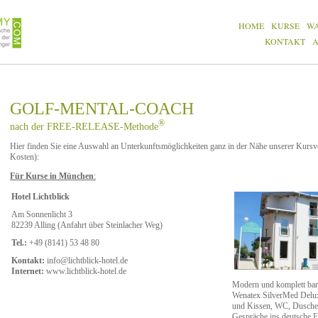
HOME
KURSE
W
KONTAKT
GOLF-MENTAL-COACH
®
nach der FREE-RELEASE-Methode
Hier finden Sie eine Auswahl an Unterkunftsmöglichkeiten ganz in der Nähe unserer Kursve
Kosten):
Für Kurse in München
:
Hotel Lichtblick
Am Sonnenlicht 3
82239 Alling (Anfahrt über Steinlacher Weg)
Tel.:
+49 (8141) 53 48 80
Kontakt:
info@lichtblick-hotel.de
Internet:
www.lichtblick-hotel.de
Modern und komplett barr
Wenatex SilverMed Deluxe
und Kissen, WC, Dusche
Gespräche ins deutsche 