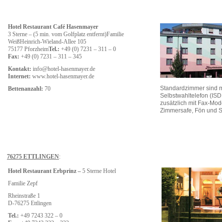
Hotel Restaurant Café Hasenmayer
3 Sterne – (5 min. vom Golfplatz entfernt)Familie
WeißHeinrich-Wieland-Allee 105
75177 Pforzheim
Tel.:
+49 (0) 7231 – 311 – 0
Fax:
+49 (0) 7231 – 311 – 345
Kontakt:
info@hotel-hasenmayer.de
Internet:
www.hotel-hasenmayer.de
Standardzimmer sind m
Bettenanzahl:
70
Selbstwahltelefon (ISD
zusätzlich mit Fax-Mod
Zimmersafe, Fön und S
76275 ETTLINGEN
:
Hotel Restaurant Erbprinz –
5 Sterne Hotel
Familie Zepf
Rheinstraße 1
D-76275 Ettlingen
Tel.:
+49 7243 322 – 0