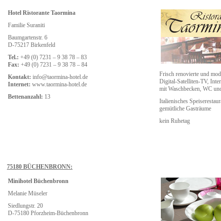
Hotel Ristorante Taormina
Familie Suraniti
Baumgartenstr. 6
D-75217 Birkenfeld
Tel.:
+49 (0) 7231 – 9 38 78 – 83
Fax:
+49 (0) 7231 – 9 38 78 – 84
Frisch renovierte und mode
Kontakt:
info@taormina-hotel.de
Digital-Satelliten-TV, Int
Internet:
www.taormina-hotel.de
mit Waschbecken, WC un
Bettenanzahl:
13
Italienisches Speiserestaur
gemütliche Gasträume
kein Ruhetag
75180 BÜCHENBRONN:
Minihotel Büchenbronn
Melanie Müseler
Siedlungstr. 20
D-75180 Pforzheim-Büchenbronn