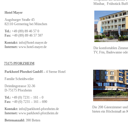
Minibar, Frühstück Buff
Hotel Mayer
Augsburger Straße 45
82110 Germering bei München
Tel.:
+49 (89) 89 46 57 0
Fax:
+49 (89) 89 46 57 597
Kontakt:
info@hotel-mayer.de
Internet:
www.hotel-mayer.de
Die komfortablen Zimmer b
TV, Fön, Badewanne ode
75175 PFORZHEIM
:
Parkhotel Pforzhei GmbH –
4 Sterne Hotel
Familie Scheidtweiler
Deimlingstrasse 32-36
D-75175 Pforzheim
Tel.:
+49 (0) 7231 – 161 – 0
Fax:
+49 (0) 7231 – 161 – 690
Die 208 Gästezimmer und 
Kontakt:
info@parkhotel-pforzheim.de
bieten ein Höchstmaß an 
Internet:
www.parkhotel-pforzheim.de
Bettenanzahl:
390 Betten