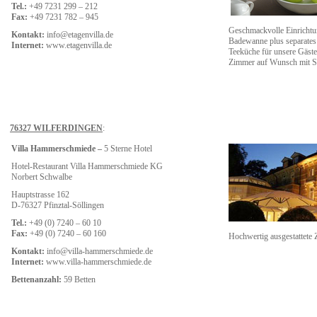
Tel.:
+49 7231 299 – 212
Fax:
+49 7231 782 – 945
Geschmackvolle Einrichtu
Kontakt:
info@etagenvilla.de
Badewanne plus separate
Internet:
www.etagenvilla.de
Teeküche für unsere Gäst
Zimmer auf Wunsch mit S
76327 WILFERDINGEN
:
Villa Hammerschmiede –
5 Sterne Hotel
Hotel-Restaurant Villa Hammerschmiede KG
Norbert Schwalbe
Hauptstrasse 162
D-76327 Pfinztal-Söllingen
Tel.:
+49 (0) 7240 – 60 10
Fax:
+49 (0) 7240 – 60 160
Hochwertig ausgestattete 
Kontakt:
info@villa-hammerschmiede.de
Internet:
www.villa-hammerschmiede.de
Bettenanzahl:
59 Betten