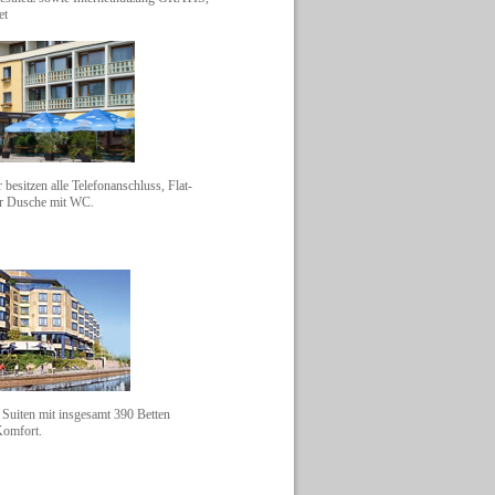
et
esitzen alle Telefonanschluss, Flat-
r Dusche mit WC.
Suiten mit insgesamt 390 Betten
Komfort.