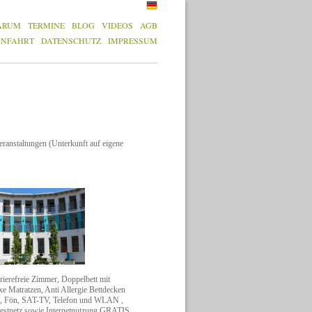
ARUM
TERMINE
BLOG
VIDEOS
AGB
ANFAHRT
DATENSCHUTZ
IMPRESSUM
ranstaltungen (Unterkunft auf eigene
ierefreie Zimmer, Doppelbett mit
 Matratzen, Anti Allergie Bettdecken
, Fön, SAT-TV, Telefon und WLAN ,
Festnetz sowie Internetnutzung GRATIS,