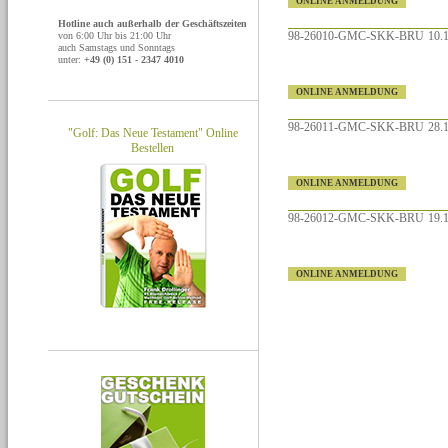
ONLINE ANMELDUNG
Hotline auch außerhalb der Geschäftszeiten
98-26010-GMC-SKK-BRU
10.1
von 6:00 Uhr bis 21:00 Uhr
auch Samstags und Sonntags
unter:
+49 (0) 151 - 2347 4010
ONLINE ANMELDUNG
98-26011-GMC-SKK-BRU
28.1
"Golf: Das Neue Testament" Online
Bestellen
ONLINE ANMELDUNG
98-26012-GMC-SKK-BRU
19.1
ONLINE ANMELDUNG