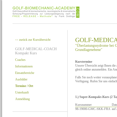
GOLF-MEDICA
zurück zur Kursübersicht
<<
"Überlastungssydrome bei Go
GOLF-MEDICAL-COACH
Grundlagenebene"
Kompakt Kurs
Coaches
Kurstermine
Unsere Übersicht zeigt Ihnen die
Informationen
gleich online anzumelden. Ein A
Einsatzbereiche
Falls Sie noch weiter vorausplan
Ausbilder
Verfügung. Rufen Sie uns einfac
Termine / Ort
Unterkunft
1.) Super-Kompakt-Kurs (2 Tage
Anmeldung
Kursnummer
Dat
98-19000-GMC-SKK-FRA
auf