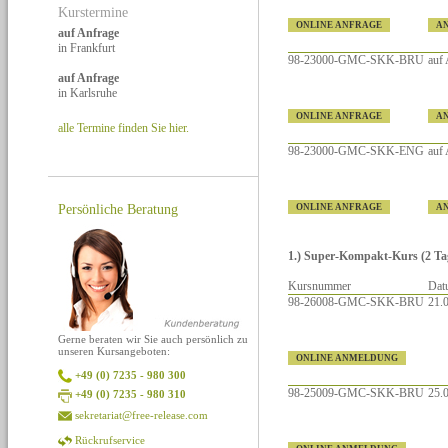
Kurstermine
ONLINE ANFRAGE
A
auf Anfrage
in Frankfurt
98-23000-GMC-SKK-BRU
auf
auf Anfrage
in Karlsruhe
ONLINE ANFRAGE
A
alle Termine finden Sie hier.
98-23000-GMC-SKK-ENG
auf
Persönliche Beratung
ONLINE ANFRAGE
A
1.) Super-Kompakt-Kurs (2 Tage
Kursnummer
Dat
98-26008-GMC-SKK-BRU
21.0
Gerne beraten wir Sie auch persönlich zu
unseren Kursangeboten:
ONLINE ANMELDUNG
+49 (0) 7235 - 980 300
98-25009-GMC-SKK-BRU
25.0
+49 (0) 7235 - 980 310
sekretariat@free-release.com
Rückrufservice