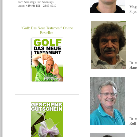
auch Samstags und Sonntags
unter:
+49 (0) 151 - 2347 4010
Mag
Phys
"Golf: Das Neue Testament" Online
Bestellen
Dr. 
Hans
Dr. m
Rolf