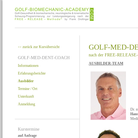
GOLF-MED-D
zurück zur Kursübersicht
<<
nach der FREE-RELEASE-
GOLF-MED-DENT-COACH
AUSBILDER-TEAM
Informationen
Erfahrungsberichte
Ausbilder
Termine / Ort
Unterkunft
Anmeldung
Dr. 
Hans
Medi
Kurstermine
auf Anfrage