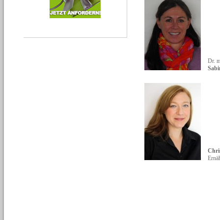
Dr. m
Sabi
Chri
Ernä