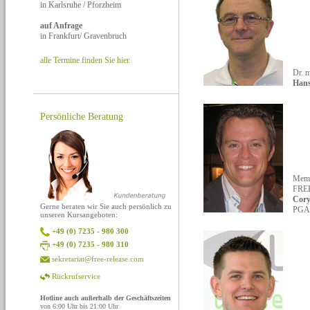
in Karlsruhe / Pforzheim
auf Anfrage
in Frankfurt/ Gravenbruch
alle Termine finden Sie hier.
Dr. 
Hans
Persönliche Beratung
Memb
FRE
Cor
Gerne beraten wir Sie auch persönlich zu
PGA
unseren Kursangeboten:
+49 (0) 7235 - 980 300
+49 (0) 7235 - 980 310
sekretariat@free-release.com
Rückrufservice
Hotline auch außerhalb der Geschäftszeiten
von 6:00 Uhr bis 21:00 Uhr