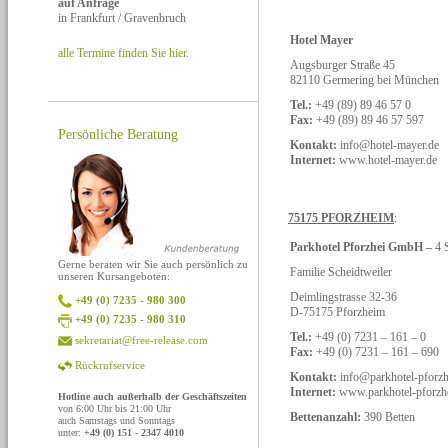
auf Anfrage
in Frankfurt / Gravenbruch
Hotel Mayer
alle Termine finden Sie hier.
Augsburger Straße 45
82110 Germering bei München
Tel.:
+49 (89) 89 46 57 0
Fax:
+49 (89) 89 46 57 597
Persönliche Beratung
Kontakt:
info@hotel-mayer.de
Internet:
www.hotel-mayer.de
75175 PFORZHEIM
:
Parkhotel Pforzhei GmbH –
4 
Gerne beraten wir Sie auch persönlich zu
Familie Scheidtweiler
unseren Kursangeboten:
Deimlingstrasse 32-36
+49 (0) 7235 - 980 300
D-75175 Pforzheim
+49 (0) 7235 - 980 310
Tel.:
+49 (0) 7231 – 161 – 0
sekretariat@free-release.com
Fax:
+49 (0) 7231 – 161 – 690
Rückrufservice
Kontakt:
info@parkhotel-pforz
Internet:
www.parkhotel-pforzh
Hotline auch außerhalb der Geschäftszeiten
von 6:00 Uhr bis 21:00 Uhr
Bettenanzahl:
390 Betten
auch Samstags und Sonntags
unter:
+49 (0) 151 - 2347 4010