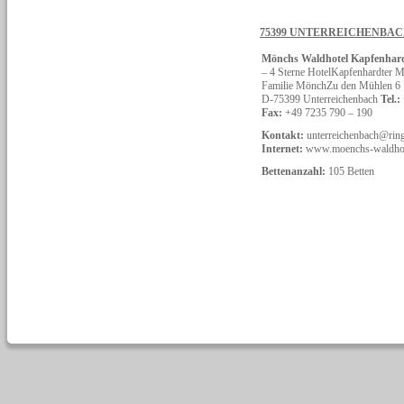
75399 UNTERREICHENBA
Mönchs Waldhotel Kapfenhar
– 4 Sterne HotelKapfenhardter
Familie MönchZu den Mühlen 6
D-75399 Unterreichenbach
Tel.:
Fax:
+49 7235 790 – 190
Kontakt:
unterreichenbach@ring
Internet:
www.moenchs-waldhot
Bettenanzahl:
105 Betten