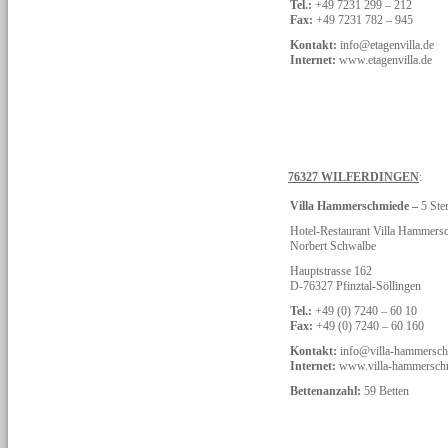
Tel.:
+49 7231 299 – 212
Fax:
+49 7231 782 – 945
Kontakt:
info@etagenvilla.de
Internet:
www.etagenvilla.de
76327 WILFERDINGEN
:
Villa Hammerschmiede –
5 Ste
Hotel-Restaurant Villa Hammer
Norbert Schwalbe
Hauptstrasse 162
D-76327 Pfinztal-Söllingen
Tel.:
+49 (0) 7240 – 60 10
Fax:
+49 (0) 7240 – 60 160
Kontakt:
info@villa-hammersch
Internet:
www.villa-hammersch
Bettenanzahl:
59 Betten