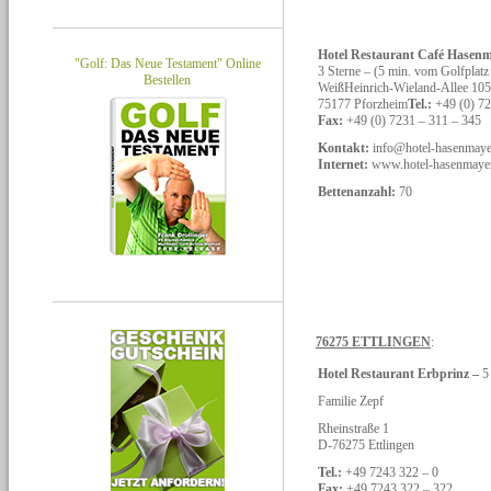
Hotel Restaurant Café Hasen
"Golf: Das Neue Testament" Online
3 Sterne – (5 min. vom Golfplatz 
Bestellen
WeißHeinrich-Wieland-Allee 105
75177 Pforzheim
Tel.:
+49 (0) 72
Fax:
+49 (0) 7231 – 311 – 345
Kontakt:
info@hotel-hasenmaye
Internet:
www.hotel-hasenmayer
Bettenanzahl:
70
76275 ETTLINGEN
:
Hotel Restaurant Erbprinz –
5
Familie Zepf
Rheinstraße 1
D-76275 Ettlingen
Tel.:
+49 7243 322 – 0
Fax:
+49 7243 322 – 322