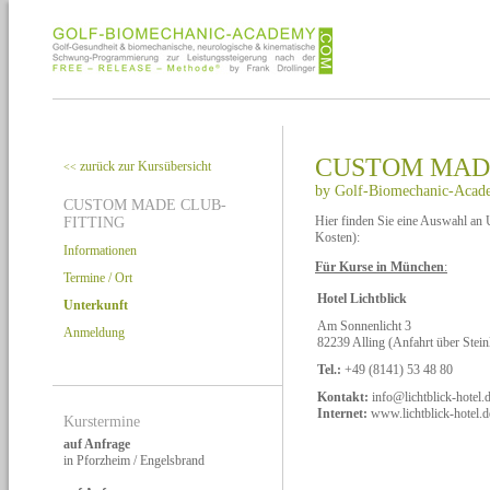
CUSTOM MADE
zurück zur Kursübersicht
<<
by Golf-Biomechanic-Acad
CUSTOM MADE CLUB-
Hier finden Sie eine Auswahl an 
FITTING
Kosten):
Informationen
Für Kurse in München
:
Termine / Ort
Hotel Lichtblick
Unterkunft
Am Sonnenlicht 3
Anmeldung
82239 Alling (Anfahrt über Stei
Tel.:
+49 (8141) 53 48 80
Kontakt:
info@lichtblick-hotel.
Internet:
www.lichtblick-hotel.d
Kurstermine
auf Anfrage
in Pforzheim / Engelsbrand