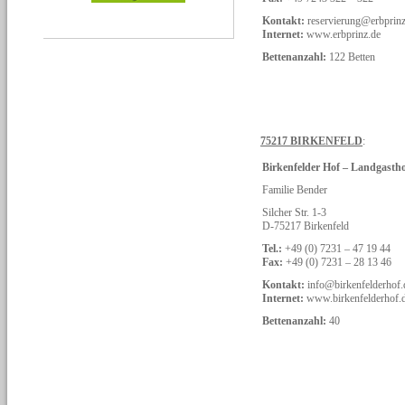
Kontakt:
reservierung@erbprinz
Internet:
www.erbprinz.de
Bettenanzahl:
122 Betten
75217 BIRKENFELD
:
Birkenfelder Hof – Landgasth
Familie Bender
Silcher Str. 1-3
D-75217 Birkenfeld
Tel.:
+49 (0) 7231 – 47 19 44
Fax:
+49 (0) 7231 – 28 13 46
Kontakt:
info@birkenfelderhof.
Internet:
www.birkenfelderhof.
Bettenanzahl:
40