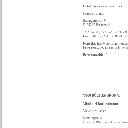
Hotel Ristorante Taormina
Familie Suraniti
Baumgartenstr. 6
D-75217 Birkenfeld
Tel.:
+49 (0) 7231 – 9 38 78 – 8
Fax:
+49 (0) 7231 – 9 38 78 – 8
Kontakt:
info@taormina-hotel.d
Internet:
www.taormina-hotel.d
Bettenanzahl:
13
75180 BÜCHENBRONN:
Minihotel Büchenbronn
Melanie Müseler
Siedlungstr. 20
D-75180 Pforzheim-Büchenbron