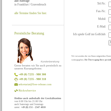
auf Anfrage
Tel-Nr.:
in Frankfurt / Gravenbruch
Fax-Nr.:
alle Termine finden Sie hier.
Mobil:
E-Mail:
Persönliche Beratung
Ich spiele Golf im Golfclub:
Wir verwenden die von Ihnen mitgeteilten Daten
weitergegeben.
Die Übertragung Ihrer persönli
Gerne beraten wir Sie auch persönlich zu
unseren Kursangeboten:
+49 (0) 7235 - 980 300
+49 (0) 7235 - 980 310
sekretariat@free-release.com
Rückrufservice
Hotline auch außerhalb der Geschäftszeiten
von 6:00 Uhr bis 21:00 Uhr
auch Samstags und Sonntags
unter:
+49 (0) 151 - 2347 4010