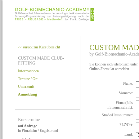
CUSTOM MADE
zurück zur Kursübersicht
<<
by Golf-Biomechanic-Acad
CUSTOM MADE CLUB-
FITTING
Sie können sich telefonisch unte
Online-Formular anmelden.
Informationen
Termine / Ort
Name:
Unterkunft
Vorname:
Anmeldung
Firma (falls
Firmenanschrift):
Straße/Hausnummer:
Kurstermine
PLZ/Ort:
auf Anfrage
in Pforzheim / Engelsbrand
Land: