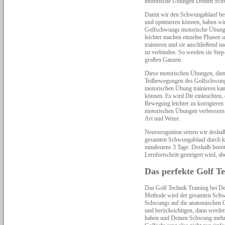
motorische Übungen Deinen Sch
Damit wir den Schwungablauf bess
und optimieren können, haben wir
Golfschwungs motorische Übungen
leichter machen einzelne Phasen 
trainieren und sie anschließend n
zu verbinden. So werden sie Step
großen Ganzen.
Diese motorischen Übungen, dien
Teilbewegungen des Golfschwung
motorischen Übung trainieren kan
können. Es wird Dir einleuchten,
Bewegung leichter zu korrigieren i
motorischen Übungen verbessern a
Art und Weise.
Neurocognition setzen wir deshal
gesamten Schwungablauf durch kla
mindestens 3 Tage. Deshalb benöt
Lernfortschritt gesteigert wird,
Das perfekte Golf T
Das Golf Technik Training bei D
Methode wird der gesamten Schwu
Schwungs auf die anatomischen G
und berücksichtigen, dann werden
haben und Deinen Schwung mehr a