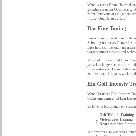
Wenn wir also Deine Hauptfehlerq
gemeinsam an der Optimierung Dei
Mehr Spielkonstanz zu generieren
Impact-Qualität zu treffen.
Das Fine Tuning
Unser Training besteht nicht dar
Schwung immer als Ganzes betrac
Dies hört sich vielleicht im ers
vorgenommen werden und welche 
Wir sind also während Deiner Gol
jahrzehntelange Fachkenntnis in
Spiel verbessern kannst. Gleichz
zu erkennen. Uns ist es wichtig, 
Ein Golf Intensiv T
Wenn Du unser Golf Intensiv Trai
begeistern, denn es ist kein klas
Es ist ein 3 Komponenten System,
Golf Technik Training
Motorisches Training
Neurocognition
für ment
Wir arbeiten also während Deiner