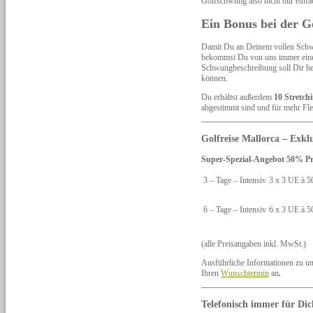
Golfschwung also nicht nur einfa
Ein Bonus bei der G
Damit Du an Deinem vollen Schwun
bekommst Du von uns immer ei
Schwungbeschreibung soll Dir helf
können.
Du erhältst außerdem
10 Stretch
abgestimmt sind und für mehr Flex
Golfreise Mallorca – Exkl
Super-Spezial-Angebot 50% Prei
3 – Tage – Intensiv
3 x 3 UE à 5
6 – Tage – Intensiv
6 x 3 UE à 5
(alle Preisangaben inkl. MwSt.)
Ausführliche Informationen zu u
Ihren
Wunschtermin
an
.
Telefonisch immer für Dic