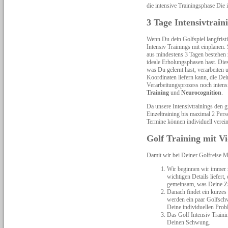
die intensive Trainingsphase Die i
3 Tage Intensivtrain
Wenn Du dein Golfspiel langfristig
Intensiv Trainings mit einplanen.
aus mindestens 3 Tagen bestehen 
ideale Erholungsphasen hast. Die
was Du gelernt hast, verarbeiten u
Koordinaten liefern kann, die Dei
Verarbeitungsprozess noch inten
Training
und
Neurocognition
.
Da unsere Intensivtrainings den 
Einzeltraining bis maximal 2 Pers
Termine können individuell verei
Golf Training mit V
Damit wir bei Deiner Golfreise M
Wir beginnen wir immer z
wichtigen Details liefert
gemeinsam, was Deine Zi
Danach findet ein kurze
werden ein paar Golfsch
Deine individuellen Prob
Das Golf Intensiv Trainin
Deinen Schwung.