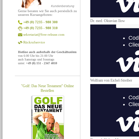
Gerne beraten wir Sie auch persönlich zu
unseren Kursangeboten:
Dr. med. Oktavian Ilow
+49 (0) 7235 - 980 300
+49 (0) 7235 - 980 310
sekretariat@free-release.com
Rückrufservice
Hotline auch außerhalb der Geschäftszeiten
von 6:00 Uhr bis 21:00 Uhr
auch Samstags und Sonntags
unter:
+49 (0) 151 - 2347 4010
Wolfram von Eichel-Streiber
"Golf: Das Neue Testament" Online
Bestellen