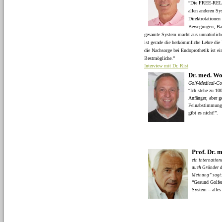
“Die FREE-RE
allen anderen Sys
Direktrotationen 
Bewegungen, Bala
gesamte System macht aus unnatürlic
ist gerade die herkömmliche Lehre die
die Nachsorge bei Endoprothetik ist ei
Bestmögliche.”
Interview mit Dr. Rist
Dr. med. Wo
Golf-Medical-C
“Ich stehe zu 10
Anfänger, aber ge
Feinabstimmung 
gibt es nicht!”.
Prof. Dr. 
ein internation
auch Gründer d
Meinung” sagt
“Gesund Golf
System – alles 