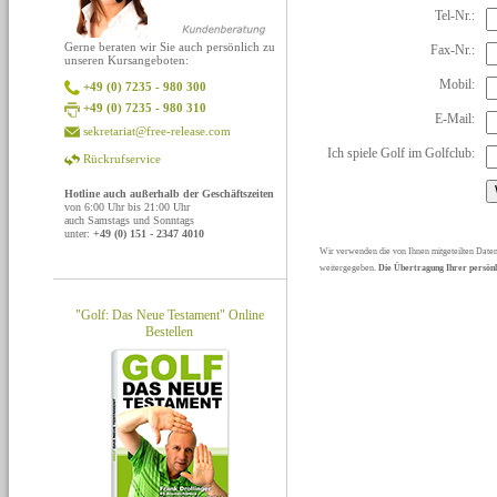
Tel-Nr.:
Gerne beraten wir Sie auch persönlich zu
Fax-Nr.:
unseren Kursangeboten:
Mobil:
+49 (0) 7235 - 980 300
+49 (0) 7235 - 980 310
E-Mail:
sekretariat@free-release.com
Ich spiele Golf im Golfclub:
Rückrufservice
Hotline auch außerhalb der Geschäftszeiten
von 6:00 Uhr bis 21:00 Uhr
auch Samstags und Sonntags
unter:
+49 (0) 151 - 2347 4010
Wir verwenden die von Ihnen mitgeteilten Daten
weitergegeben.
Die Übertragung Ihrer persönli
"Golf: Das Neue Testament" Online
Bestellen