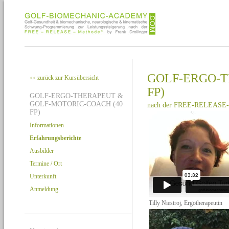
GOLF-ERGO-T
zurück zur Kursübersicht
<<
FP)
GOLF-ERGO-THERAPEUT &
GOLF-MOTORIC-COACH (40
nach der FREE-RELEASE-
FP)
Informationen
Erfahrungsberichte
Ausbilder
Termine / Ort
Unterkunft
Anmeldung
Tilly Niestroj, Ergotherapeutin