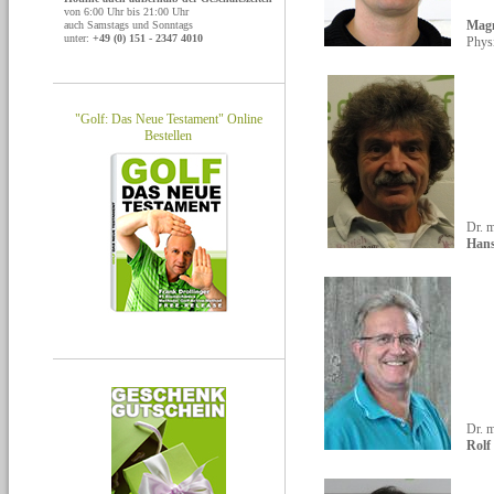
von 6:00 Uhr bis 21:00 Uhr
Mag
auch Samstags und Sonntags
unter:
+49 (0) 151 - 2347 4010
Phys
"Golf: Das Neue Testament" Online
Bestellen
Dr. 
Hans
Dr. m
Rolf