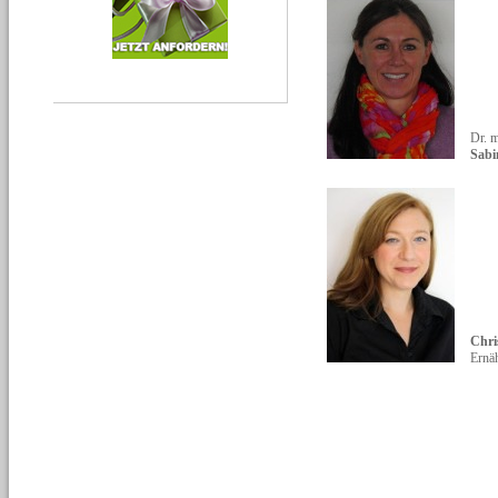
Dr. m
Sabi
Chri
Ernä