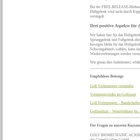
Bei der FREE-RELEASE-Methode wi
Hüftgelenk wird nicht durch Kip
verriegelt.
Drei positive Aspekte für 
Wir haben hier für das Hüftgelen
Sprunggelenk und Fußgelenk über 
bewegen bleibt für das Hüftgele
Schwungablaufs wählen, kann das
Wiederverletzungen werden verm
Wie genau dies funktioniert, erfa
Empfohlene Beiträge
Golf Verletzungen vermeiden
Verletzungsrisiko im Golfsport
Golf Verletzungen – Bandscheibe
Golfmedizin – Weiterbildung für 
Für Fragen zu unseren Kursan
GOLF BIOMECHANIC ACAD
der United Golfers GmbH