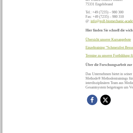
75331 Engelsbrand
Tel.: +49 (7235) – 980 300
Fax: +49 (7235) – 980 310
@:
info@golf-biomechanic-acad
Hier finden Sie schnell die wic
Übersicht unserer Kursangebote
Einzeltraining “Schmerzfrei Bess
Termine zu unserer Fortbildung f
Über die Forschungsarbeit zu
Das Unternehmen bietet in s
Methode® Methodentrainings für e
interdisziplinären Team aus Mediz
Gesamtsystem beigetragen um Ver