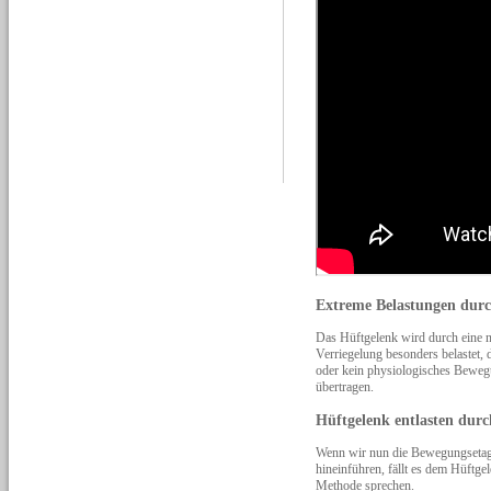
Extreme Belastungen durc
Das Hüftgelenk wird durch eine ni
Verriegelung besonders belastet,
oder kein physiologisches Bewegu
übertragen.
Hüftgelenk entlasten durc
Wenn wir nun die Bewegungsetage
hineinführen, fällt es dem Hüftg
Methode sprechen.