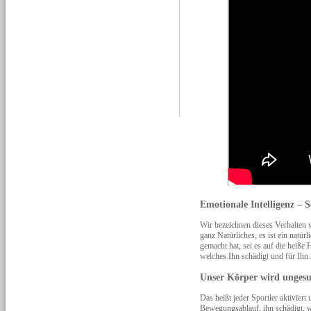
Emotionale Intelligenz – S
Wir bezeichnen dieses Verhalten 
ganz Natürliches, es ist ein natü
gemacht hat, sei es auf die heiße
welches Ihn schädigt und für Ihn 
Unser Körper wird unges
Das heißt jeder Sportler aktiviert
Bewegungsablauf, ihn schädigt, 