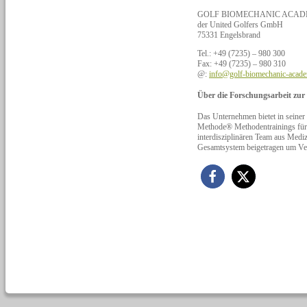
GOLF BIOMECHANIC ACAD
der United Golfers GmbH
75331 Engelsbrand
Tel.: +49 (7235) – 980 300
Fax: +49 (7235) – 980 310
@:
info@golf-biomechanic-acad
Über die Forschungsarbeit zu
Das Unternehmen bietet in s
Methode® Methodentrainings für e
interdisziplinären Team aus Mediz
Gesamtsystem beigetragen um Ver