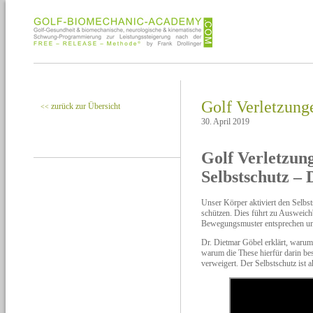
Golf Verletzunge
zurück zur Übersicht
<<
30. April 2019
Golf Verletzun
Selbstschutz – 
Unser Körper aktiviert den Selbs
schützen. Dies führt zu Ausweich
Bewegungsmuster entsprechen und
Dr. Dietmar Göbel erklärt, warum 
warum die These hierfür darin be
verweigert. Der Selbstschutz ist ak