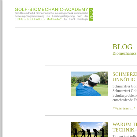
BLOG
Biomechanics
SCHMERZF
UNNÖTIG 
Schmerzfrei Golf 
Schmerzfrei Golf
Schulterprobleme
entscheidende Fr
[Weiterlesen...]
WARUM TI
TECHNIK
-
Timing im Golfsc