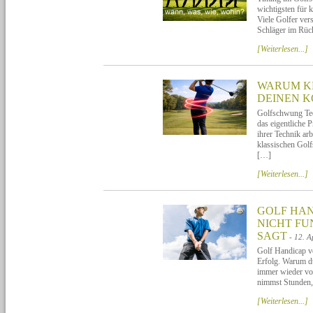
wichtigsten für 
Viele Golfer ver
Schläger im Rüc
[Weiterlesen...]
WARUM K
DEINEN K
Golfschwung Tech
das eigentliche 
ihrer Technik ar
klassischen Gol
[…]
[Weiterlesen...]
GOLF HAN
NICHT FU
SAGT
- 12. A
Golf Handicap ve
Erfolg. Warum du
immer wieder vor
nimmst Stunden,
[Weiterlesen...]