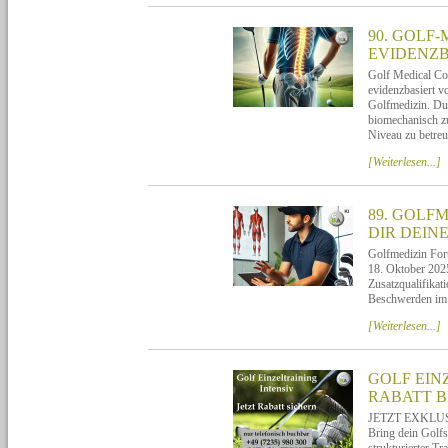
90. GOLF
EVIDENZB
Golf Medical Co
evidenzbasiert v
Golfmedizin. D
biomechanisch zu
Niveau zu betre
[Weiterlesen...]
89. GOLFM
DIR DEINE
Golfmedizin For
18. Oktober 2025
Zusatzqualifikat
Beschwerden im R
[Weiterlesen...]
GOLF EIN
RABATT B
JETZT EXKLU
Bring dein Golfs