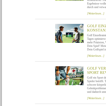
strukturierter Tr
Ergebnisse wollen
durch und verwa
[Weiterlesen...]
GOLF EIN
KONSTANZ
Golf Einzeltrain
Tagen optimierst
mehr Präzision, 
Dein Spiel! Meis
Dein Golfspiel i
[Weiterlesen...]
GOLF VER
SPORT RE
Golf ein Sport d
Spieler betrifft
schwere körperli
Gelenkproblemen.
und dadurch unn
[Weiterlesen...]