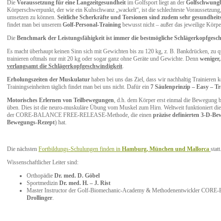
Die
Voraussetzung für eine Langzeitgesundheit
im Golfsport liegt an der
Golfschwung
Körperschwerpunkt, der wie ein Kuhschwanz „wackelt“, ist die schlechteste Voraussetzung,
umsetzen zu können.
Seitliche Scherkräfte und Torsionen sind zudem sehr gesundheit
findet man bei unserem
Golf-Personal-Training
bewusst nicht – außer das jeweilige Körper
Die
Benchmark der Leistungsfähigkeit ist immer die bestmögliche Schlägerkopfgesc
Es macht überhaupt keinen Sinn sich mit Gewichten bis zu 120 kg, z. B. Bankdrücken, zu qu
trainieren oftmals nur mit 20 kg oder sogar ganz ohne Geräte und Gewichte. Denn
weniger,
verlangsamt die Schlägerkopfgeschwindigkeit
.
Erholungszeiten der Muskulatur
haben bei uns das Ziel, dass wir nachhaltig Trainieren
Trainingseinheiten täglich findet man bei uns nicht. Dafür ein
7 Säulenprinzip – Easy – Tra
Motorisches Erlernen von Teilbewegungen
, d.h. dem Körper erst einmal die Bewegung 
üben. Dies ist die neuro-muskuläre Übung vom Muskel zum Hirn. Weltweit funktioniert dies
der CORE-BALANCE FREE-RELEASE-Methode, die einen
präzise definierten 3-D-B
Bewegungs-Rezept
) hat.
Die nächsten
Fortbildungs-Schulungen finden in
Hamburg, München und Mallorca
statt
Wissenschaftlicher Leiter sind:
Orthopädie
Dr. med. D. Göbel
Sportmedizin
Dr. med. H. – J. Rist
Master Instructor der Golf-Biomechanic-Academy & Methodenentwickler C
Drollinger
.