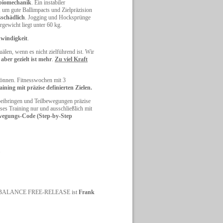
biomechanik
. Ein instabiler
 um gute Ballimpacts und Zielpräzision
sschädlich
. Jogging und Hocksprünge
gewicht liegt unter 60 kg.
hwindigkeit
.
älen, wenn es nicht zielführend ist. Wir
 aber gezielt ist mehr
.
Zu viel Kraft
 können. Fitnesswochen mit 3
ining mit präzise definierten Zielen.
beibringen und Teilbewegungen präzise
es Training nur und ausschließlich mit
ewegungs-Code (Step-by-Step
.
ORE-BALANCE FREE-RELEASE ist
Frank