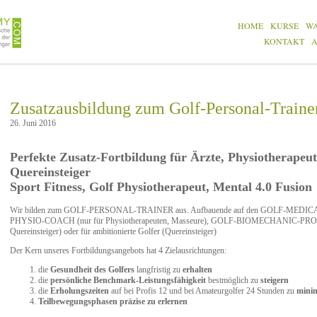
HOME
KURSE
W
KONTAKT
Zusatzausbildung zum Golf-Personal-Traine
26. Juni 2016
Perfekte Zusatz-Fortbildung für Ärzte, Physiotherapeu
Quereinsteiger
Sport Fitness, Golf Physiotherapeut, Mental 4.0 Fusion
Wir bilden zum GOLF-PERSONAL-TRAINER aus. Aufbauende auf den GOLF-MEDICA
PHYSIO-COACH (nur für Physiotherapeuten, Masseure), GOLF-BIOMECHANIC-PRO (nur
Quereinsteiger) oder für ambitionierte Golfer (Quereinsteiger)
Der Kern unseres Fortbildungsangebots hat 4 Zielausrichtungen:
die
Gesundheit des Golfers
langfristig zu
erhalten
die
persönliche Benchmark-Leistungsfähigkeit
bestmöglich zu
steigern
die
Erholungszeiten
auf bei Profis 12 und bei Amateurgolfer 24 Stunden zu
minim
Teilbewegungsphasen präzise zu erlernen