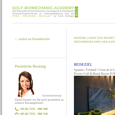
|
|
REISEZIEL
WANN
DAS RESORT
zurück zur Kursübersicht
<<
|
MITZUBRINGEN SIND
WER KANN
REISEZIEL
Persönliche Beratung
Spanien / Festland / Costa de la L
Precise Golf & Beach Resort El
Gerne beraten wir Sie auch persönlich zu
unseren Kursangeboten:
+49 (0) 7235 - 980 300
+49 (0) 7235 - 980 310