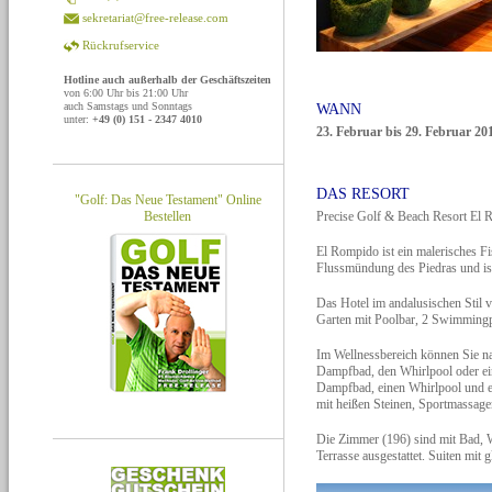
sekretariat@free-release.com
Rückrufservice
Hotline auch außerhalb der Geschäftszeiten
von 6:00 Uhr bis 21:00 Uhr
auch Samstags und Sonntags
WANN
unter:
+49 (0) 151 - 2347 4010
23. Februar bis 29. Februar 20
DAS RESORT
"Golf: Das Neue Testament" Online
Bestellen
Precise Golf & Beach Resort El
El Rompido ist ein malerisches Fi
Flussmündung des Piedras und is
Das Hotel im andalusischen Stil ve
Garten mit Poolbar, 2 Swimmingp
Im Wellnessbereich können Sie na
Dampfbad, den Whirlpool oder ei
Dampfbad, einen Whirlpool und 
mit heißen Steinen, Sportmassag
Die Zimmer (196) sind mit Bad, 
Terrasse ausgestattet. Suiten mit 