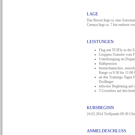
LAGE
Das Resort liegt ca. eine Autost
Cartaya liegt ca. 7 km entfernt v
LEISTUNGEN
Flug mit TUIFly in der E
Gruppen-Transfer vom Fl
Unterbringung im Doppe
Halbpension
biomechanisches, neur
Range ca 9:30 bis 11:00 
an den Trainings-Tagen Fi
Drollinger
teilweise Begleitung auf
5 Greenfees auf den hot
KURSBEGINN
24.02.2014 Treffpunkt 09:30 Uhr
ANMELDESCHLUSS