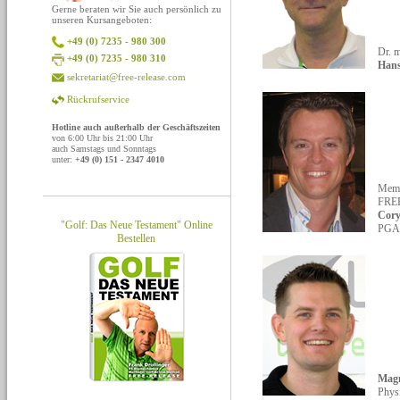
Gerne beraten wir Sie auch persönlich zu
unseren Kursangeboten:
+49 (0) 7235 - 980 300
Dr. 
+49 (0) 7235 - 980 310
Hans
sekretariat@free-release.com
Rückrufservice
Hotline auch außerhalb der Geschäftszeiten
von 6:00 Uhr bis 21:00 Uhr
auch Samstags und Sonntags
unter:
+49 (0) 151 - 2347 4010
Memb
FRE
Cor
"Golf: Das Neue Testament" Online
PGA
Bestellen
Mag
Phys