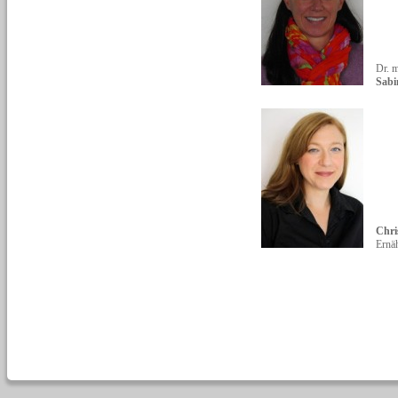
Dr. m
Sabi
Chri
Ernä