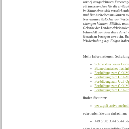
vorne) ausgerichteten Facetteng
gilt insbesondere für die zivili
im Sinne eines sich verstärken
und Bandscheibenstrukturen mass
Nervenaustrittslöcher der Wir
einengen können. Bildlich, man
Gelenke der Lendenwirbelsäule v
behandelt, sondern diese durch d
Gewalt zu bewegen versucht. Bei
Wiederholung o.g. Folgen hab
Mehr Informationen, Schulungs
Schmerzfrei besser Golfe
Biomechanisches Techin
Fortbildung zum Golf-
Fortbildung zum Golf
Fortbildung zum Golf-
Fortbildung zum Golf
Fortbildung zum Golf
finden Sie unter
www.golf-active-method
oder rufen Sie uns einfach an:
+49 (700) 3344 5544 od