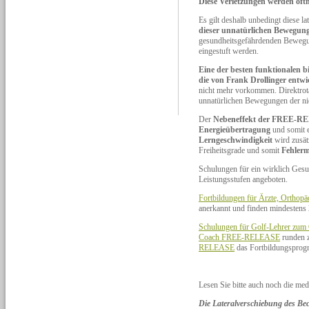
Diese Verletzungen werden oft
Es gilt deshalb unbedingt diese
dieser unnatürlichen Bewegunge
gesundheitsgefährdenden Bewegung
eingestuft werden.
Eine der besten funktionalen
die von Frank Drollinger en
nicht mehr vorkommen. Direktrotat
unnatürlichen Bewegungen der ni
Der
Nebeneffekt der FREE-
Energieübertragung
und somit 
Lerngeschwindigkeit
wird zusät
Freiheitsgrade und somit
Fehlerm
Schulungen für ein wirklich Gesu
Leistungsstufen angeboten.
Fortbildungen für Ärzte, Orthop
anerkannt und finden mindestens 2 
Schulungen für Golf-Lehrer z
Coach FREE-RELEASE
runden 
RELEASE
das Fortbildungsprog
Lesen Sie bitte auch noch die m
Die Lateralverschiebung des Be