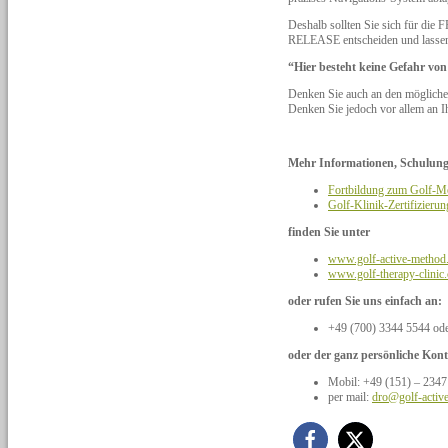
Deshalb sollten Sie sich für d
RELEASE entscheiden und lassen 
“Hier besteht keine Gefahr vo
Denken Sie auch an den möglichen
Denken Sie jedoch vor allem an I
Mehr Informationen, Schulungs
Fortbildung zum Golf-
Golf-Klinik-Zertifizie
finden Sie unter
www.golf-active-method
www.golf-therapy-clinic
oder rufen Sie uns einfach an:
+49 (700) 3344 5544 od
oder der ganz persönliche Kont
Mobil: +49 (151) – 2347
per mail:
dro@golf-activ