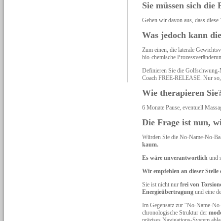
Sie müssen sich die 
Gehen wir davon aus, dass diese 
Was jedoch kann die
Zum einen, die laterale Gewicht
bio-chemische Prozessveränderun
Definieren Sie die Golfschwung-M
Coach FREE-RELEASE. Nur so, kön
Wie therapieren Sie
6 Monate Pause, eventuell Massa
Die Frage ist nun, 
Würden Sie die No-Name-No-Balan
kaum.
Es wäre unverantwortlich
und s
Wir empfehlen an dieser Ste
Sie ist nicht nur
frei von Torsio
Energieübertragung
und eine de
Im Gegensatz zur “No-Name-No-Ba
chronologische Struktur der
mod
präzises Navigations-System abla