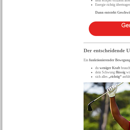
dein Körper effizient arbe
Energie richtig übertrage
Dann entsteht Geschwind
Der entscheidende U
Ein
funktionierender Bewegun
du
weniger Kraft
brauch
dein Schwung
flüssig
wi
sich alles
„richtig“
anfüh