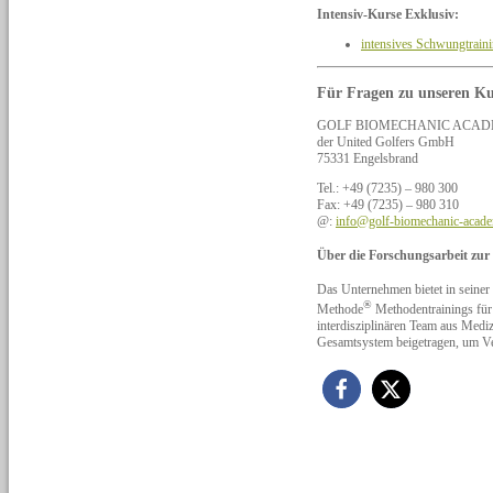
Intensiv-Kurse Exklusiv:
intensives Schwungtrain
Für Fragen zu unseren Ku
GOLF BIOMECHANIC ACAD
der United Golfers GmbH
75331 Engelsbrand
Tel.: +49 (7235) – 980 300
Fax: +49 (7235) – 980 310
@:
info@golf-biomechanic-acad
Über die Forschungsarbeit zu
Das Unternehmen bietet in s
®
Methode
Methodentrainings für 
interdisziplinären Team aus Mediz
Gesamtsystem beigetragen, um Ve