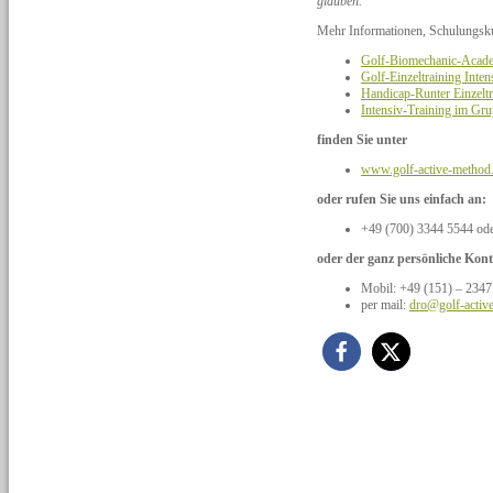
glauben.”
Mehr Informationen, Schulungsku
Golf-Biomechanic-Ac
Golf-Einzeltraining Inten
Handicap-Runter Einzeltr
Intensiv-Training im Gr
finden Sie unter
www.golf-active-method
oder rufen Sie uns einfach an:
+49 (700) 3344 5544 od
oder der ganz persönliche Kont
Mobil: +49 (151) – 2347
per mail:
dro@golf-activ