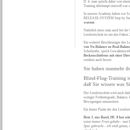
D. h. man spricht daher von eine
Training überhaupt sinnvoll war o
In unserer Academy haben wir Sch
RELEASE-SYSTEM Step by Step v
warum
.
Natürlich muss man auch bei der
Lernfortschritt ist um den Faktor 
Ein weiterer Beschleuniger des L
von No-Balance zu Real-Balan
Scherkräfte, sprich Gewalteinwir
Beckenschiebens mit einer Dire
sondern auch besser.
Sie haben nunmehr ihr
Blind-Flug-Training i
daß Sie wissen was S
Der Lernfortschritt wird auch da
weniger Freiheitsgrade, Balance, 
Bewegungen umzusetzen.
Ein letzter Punkt der den Lernfor
Beat J. aus Basel, HC 8 hat 
sonst immer Frust gehabt – nun bi
Spur gebracht – ich wieß genau, w