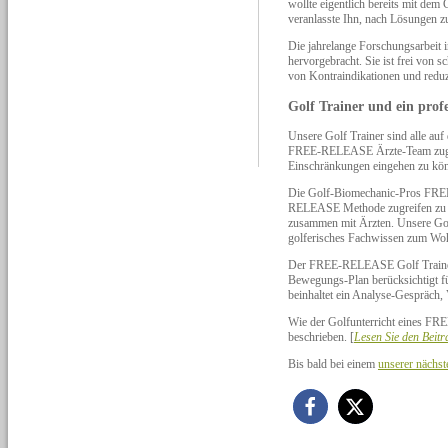
wollte eigentlich bereits mit dem
veranlasste Ihn, nach Lösungen z
Die jahrelange Forschungsarbei
hervorgebracht. Sie ist frei von 
von Kontraindikationen und reduz
Golf Trainer und ein prof
Unsere Golf Trainer sind alle au
FREE-RELEASE Ärzte-Team zugreif
Einschränkungen eingehen zu kö
Die Golf-Biomechanic-Pros FREE
RELEASE Methode zugreifen zu kö
zusammen mit Ärzten. Unsere Golf
golferisches Fachwissen zum Wohl
Der FREE-RELEASE Golf Trainer t
Bewegungs-Plan berücksichtigt f
beinhaltet ein Analyse-Gespräch
Wie der Golfunterricht eines FRE
beschrieben. [
Lesen Sie den Beitr
Bis bald bei einem
unserer nächst