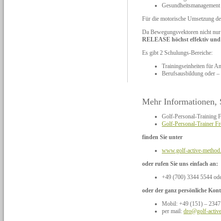
Gesundheitsmanagement
Für die motorische Umsetzung des
Da Bewegungsvektoren nicht nur f
RELEASE höchst effektiv und er
Es gibt 2 Schulungs-Bereiche:
Trainingseinheiten für A
Berufsausbildung oder – 
Mehr Informationen, 
Golf-Personal-Training F
Golf-Personal-Trainer F
finden Sie unter
www.golf-active-method
oder rufen Sie uns einfach an:
+49 (700) 3344 5544 od
oder der ganz persönliche Kont
Mobil: +49 (151) – 2347
per mail:
dro@golf-activ