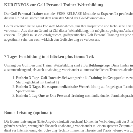
KURZINFOS zur Golf Personal Trainer Weiterbildung
Der
Golf Personal Trainer
nach der FREE-RELEASE-Methode ist
Experte für professio
diesem Grund ist immer auf dem neuesten Stand der Golf-Biomechanik.
Golfer erwarten heute ganz konkrete Maßnahmen, um Ihre körperliche und technische Leist
verbessern. Aus diesem Grund ist Ziel dieser Weiterbildung, mit möglichst geringem Aufw
erzielen. Folglich muss ein erfolgreiches, golfspezifisches Golf Personal Training auf je
abgestimmt sein, um auch wirklich den Golfschwung zu verbessern.
7 Tages-Fortbildung in 3 Blöcken plus Bonus-Teil:
Umfang der Golf Personal Trainer Weiterbildung sind
7 Fortbildungstage
. Diese finden
i
zusammenhängend, als auch unabhängig voneinander zu unterschiedlichen Terminen absolv
Einheit:
3 Tage Golf-Intensiv-Schwungtechnik-Training im Gruppenkurs
zu 
Startmöglichkeit mit Einheit 1)
Einheit: 3-Tages-Kurs sportmedizinische Weiterbildung
zu festgelegten Termine
Sportmedizin.
Einheit: 1 Tag One-to-One Personal Training
nach individueller Terminabsprach
Bonus-Leistung (optional):
Die Bonus-Leistungen (Bitte Angebotslaufzeit beachten) können in Verbindung mit der 3-T
gebucht werden, wenngleich Sie auch unabhängig voneinander zu einem späteren Zeitpunkt
dient zur Intensivierung der Schwung-Technik-Phasen in Theorie und Praxis, ebenso wie z