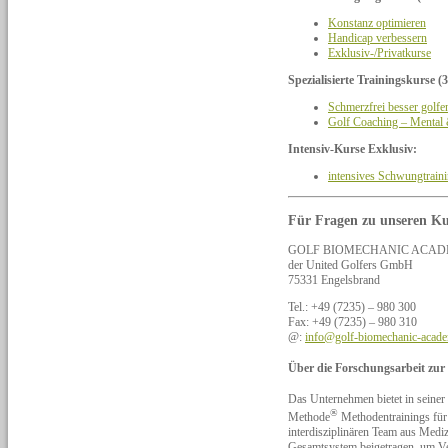
Konstanz optimieren
Handicap verbessern
Exklusiv-/Privatkurse
Spezialisierte Trainingskurse (3
Schmerzfrei besser golfe
Golf Coaching – Mental
Intensiv-Kurse Exklusiv:
intensives Schwungtrain
Für Fragen zu unseren Ku
GOLF BIOMECHANIC ACAD
der United Golfers GmbH
75331 Engelsbrand
Tel.: +49 (7235) – 980 300
Fax: +49 (7235) – 980 310
@:
info@golf-biomechanic-acad
Über die Forschungsarbeit zu
Das Unternehmen bietet in s
®
Methode
Methodentrainings für 
interdisziplinären Team aus Mediz
Gesamtsystem beigetragen, um Ve