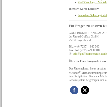
Golf Coaching – Mental
Intensiv-Kurse Exklusiv:
intensives Schwungtrain
Für Fragen zu unseren Ku
GOLF BIOMECHANIC ACAD
der United Golfers GmbH
75331 Engelsbrand
Tel.: +49 (7235) – 980 300
Fax: +49 (7235) – 980 310
@:
info@golf-biomechanic-acad
Über die Forschungsarbeit zu
Das Unternehmen bietet in s
®
Methode
Methodentrainings für 
interdisziplinären Team aus Mediz
Gesamtsystem beigetragen, um Ve