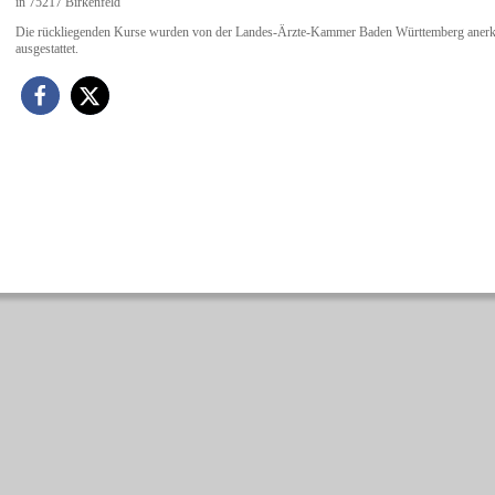
in 75217 Birkenfeld
Die rückliegenden Kurse wurden von der Landes-Ärzte-Kammer Baden Württemberg anerka
ausgestattet.