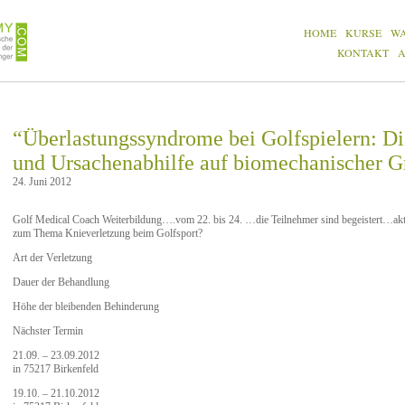
HOME
KURSE
W
KONTAKT
“Überlastungssyndrome bei Golfspielern: Di
und Ursachenabhilfe auf biomechanischer 
24. Juni 2012
Golf Medical Coach Weiterbildung….vom 22. bis 24. …die Teilnehmer sind begeistert…aktu
zum Thema Knieverletzung beim Golfsport?
Art der Verletzung
Dauer der Behandlung
Höhe der bleibenden Behinderung
Nächster Termin
21.09. – 23.09.2012
in 75217 Birkenfeld
19.10. – 21.10.2012