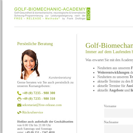
Persönliche Beratung
Golf-Biomecha
Immer auf dem Laufenden 
Was erwartet Sie mit den Acade
Neuheiten aus unserem
F
Weiterentwicklungen
de
Neuheiten zu unserem
Tr
aktuelle Termine zu den
I
Gerne beraten wir Sie auch persönlich zu
aktuelle Termine für
Aus
unseren Kursangeboten:
aktuelle
Angebote
und
l
+49 (0) 7235 - 980 300
+49 (0) 7235 - 980 310
sekretariat@free-release.com
Vorname
Rückrufservice
Hotline auch außerhalb der Geschäftszeiten
Nachname
von 6:00 Uhr bis 21:00 Uhr
auch Samstags und Sonntags
unter:
+49 (0) 151 - 2347 4010